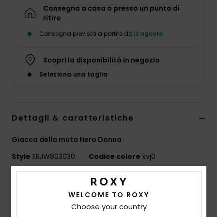
Abbigliame
Consegna a casa o presso un punto di
ritiro
Consegna prevista a partire da
12 agosto
Accessori
Scopri la disponibilità in negozio
Calzature
Seleziona una taglia
Fitness
Dettagli & caratteristiche
Snow
Giacca della muta Nero Donna
Swim
Style
ERJW803030
Codice colore
kvj0
Caratteristiche
WELCOME TO ROXY
Tessuto ecosostenibile:
misto di poliestere riciclato
Choose your country
ed elastan