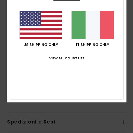
Eco stretch-flight
Fodera termica:
fodere in poliestere riciclato e
nylon
Collo:
collo mock
Cuciture:
giunture con cucitura Q-lock
Laminazione con colla a base d'acqua
US SHIPPING ONLY
IT SHIPPING ONLY
Ingresso:
Sistema di ingresso con cerniera frontale
verticale
VIEW ALL COUNTRIES
Spessore:
1 mm
L'aspetto del prodotto potrebbe cambiare a
seconda della posizione della stampa
Composizione
[Tessuto principale] 88% poliestere
riciclato, 12% elastan
Spedizioni e Resi