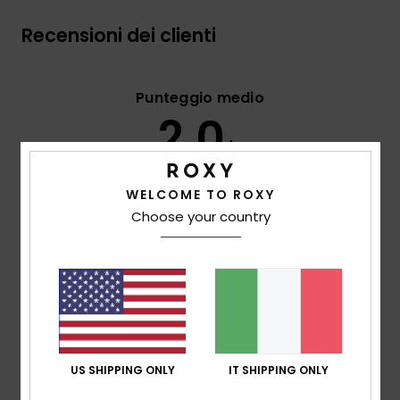
Recensioni dei clienti
Punteggio medio
2.0
/5
WELCOME TO ROXY
basato su
3 recensioni verificate
dal ottobre 2025
Choose your country
Il 33% dei nostri clienti consiglia questo prodotto
Comfort
2.0
Rapporto qualità-prezzo
2.0
US SHIPPING ONLY
IT SHIPPING ONLY