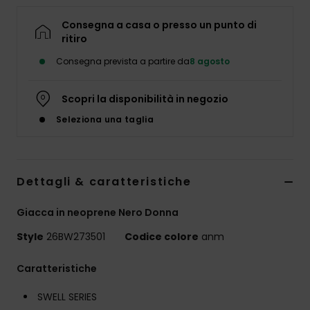
Abbigliame
Consegna a casa o presso un punto di
ritiro
Accessori
Consegna prevista a partire da
8 agosto
Calzature
Scopri la disponibilità in negozio
Seleziona una taglia
Fitness
Snow
Dettagli & caratteristiche
Giacca in neoprene Nero Donna
Swim
Style
26BW273501
Codice colore
anm
Caratteristiche
SWELL SERIES