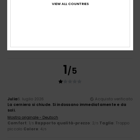
VIEW ALL COUNTRIES
Taglia
Materiale
NaN
Troppo piccolo
Troppo grande
Colore
3.7
1
/5
Julia
6. luglio 2026
Acquisto verificato
La cerniera si chiude. Si indossano immediatamente e da
soli.
Mostra originale - Deutsch
Comfort
: 1
Rapporto qualità-prezzo
: 2
Taglia
: Troppo
/5
/5
piccolo
Colore
: 4
/5