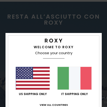
RESTA ALL’ASCIUTTO CON
ROXY
IMPERMEABILITÀ
WELCOME TO ROXY
Choose your country
US SHIPPING ONLY
IT SHIPPING ONLY
Impermeabilità elevata in caso di
Mass
precipitazioni intense
t
VIEW ALL COUNTRIES