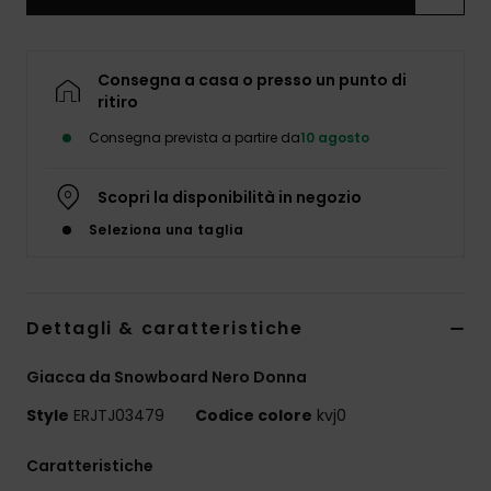
Abbigliame
Accessori
Consegna a casa o presso un punto di
ritiro
Consegna prevista a partire da
10 agosto
Calzature
Scopri la disponibilità in negozio
Fitness
Seleziona una taglia
Snow
Dettagli & caratteristiche
Swim
Giacca da Snowboard Nero Donna
Style
ERJTJ03479
Codice colore
kvj0
Caratteristiche