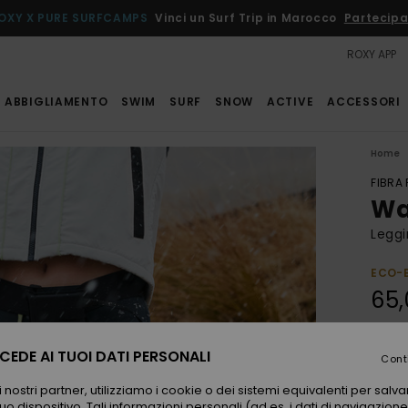
OXY X PURE SURFCAMPS
Vinci un Surf Trip in Marocco
Partecipa
ROXY APP
ABBIGLIAMENTO
SWIM
SURF
SNOW
ACTIVE
ACCESSORI
Home
FIBRA
Wa
Leggi
ECO-
65,
EDE AI TUOI DATI PERSONALI
Color
Cont
 nostri partner, utilizziamo i cookie o dei sistemi equivalenti per sal
uo dispositivo. Tali informazioni personali (ad es. i dati di navigazione e