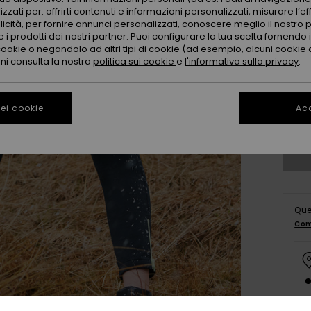
zzati per: offrirti contenuti e informazioni personalizzati, misurare l’ef
licità, per fornire annunci personalizzati, conoscere meglio il nostro 
 i prodotti dei nostri partner. Puoi configurare la tua scelta fornendo
cookie o negandolo ad altri tipi di cookie (ad esempio, alcuni cookie di
oni consulta la nostra
politica sui cookie
e
l'informativa sulla privacy
.
X
ei cookie
Acc
Co
Que
Com