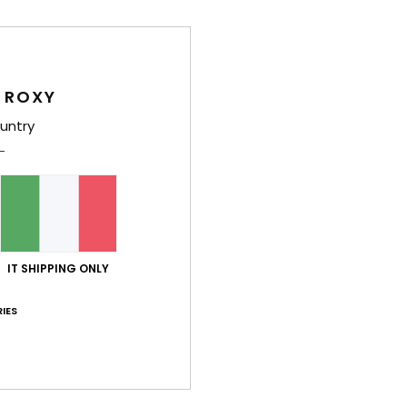
Dett
Leggi
 ROXY
Style
untry
Carat
C
T
elas
T
IT SHIPPING ONLY
mass
D
IES
V
T
C
A