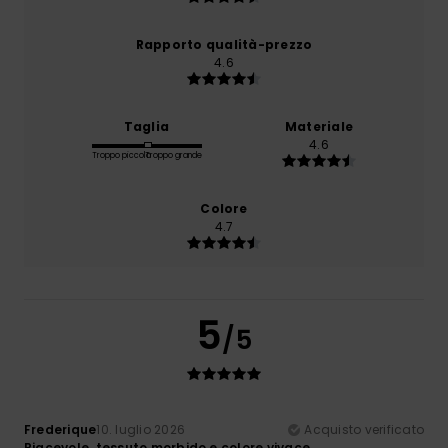
Rapporto qualità-prezzo
4.6
Taglia
Materiale
4.6
Troppo piccolo
Troppo grande
Colore
4.7
5
/5
Frederique
10. luglio 2026
Acquisto verificato
Piacevole, tessuto morbido e colore vivace