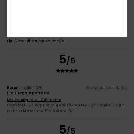
Carol
7. luglio 2026
Acquisto verificato
Infradito sottile ed elegante
Mostra originale - Français
Comfort
: 5
Rapporto qualità-prezzo
: 5
Taglia
: Taglia
/5
/5
perfetta
Materiale
: 5
Colore
: 5
/5
/5
Consiglio questo prodotto
5
/5
Borja
6. luglio 2026
Acquisto verificato
Era il regalo perfetto
Mostra originale - Castellano
Comfort
: 5
Rapporto qualità-prezzo
: 5
Taglia
: Taglia
/5
/5
perfetta
Materiale
: 5
Colore
: 5
/5
/5
5
/5