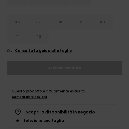
Abbigliame
Accessori
36
37
38
39
40
41
42
Calzature
Consulta la guida alle taglie
Fitness
Articolo esaurito
Snow
Swim
Questo prodotto è attualmente esaurito.
Compra altre opzioni
Scopri la disponibilità in negozio
Seleziona una taglia