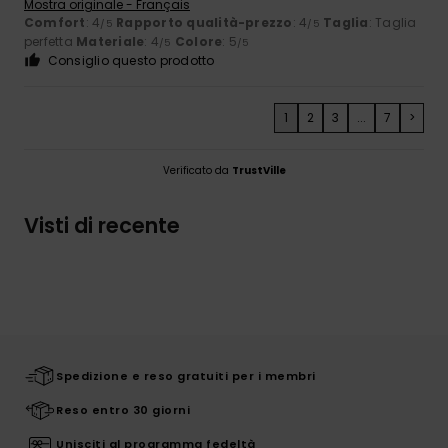
Mostra originale - Français
Comfort
: 4
Rapporto qualità-prezzo
: 4
Taglia
: Taglia
/5
/5
perfetta
Materiale
: 4
Colore
: 5
/5
/5
Consiglio questo prodotto
1
2
3
...
7
>
Verificato da
TrustVille
Visti di recente
Spedizione e reso gratuiti per i membri
Reso entro 30 giorni
Unisciti al programma fedeltà