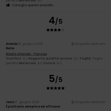
perfetta
Materiale
: 4
/5
Consiglio questo prodotto
4
/5
Amelie
29. giugno 2026
Acquisto verificato
Belle
Mostra originale - Français
Comfort
: 3
Rapporto qualità-prezzo
: 3
Taglia
: Taglia
/5
/5
perfetta
Materiale
: 4
Colore
: 5
/5
/5
5
/5
Jean
27. giugno 2026
Acquisto verificato
È piuttosto semplice ed efficace