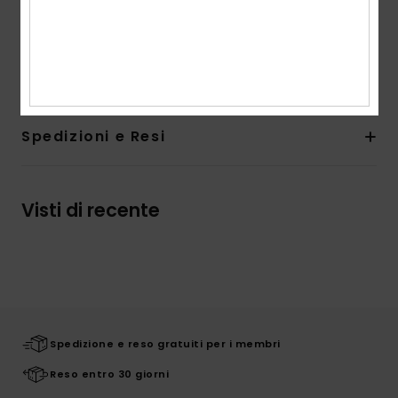
Vita elasticizzata
Composizione
[Tessuto principale] 60% cotone, 40%
poliestere
Spedizioni e Resi
Visti di recente
Spedizione e reso gratuiti per i membri
Reso entro 30 giorni