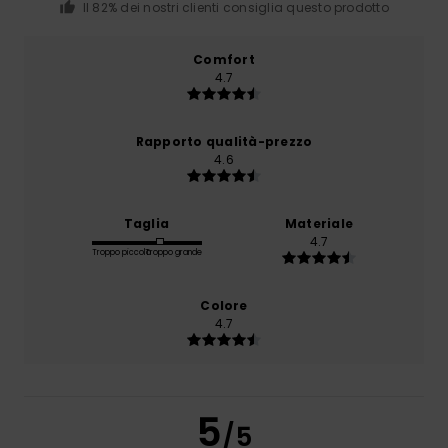
Il 82% dei nostri clienti consiglia questo prodotto
Comfort
4.7
Rapporto qualità-prezzo
4.6
Taglia
Materiale
4.7
Troppo piccolo
Troppo grande
Colore
4.7
5
/5