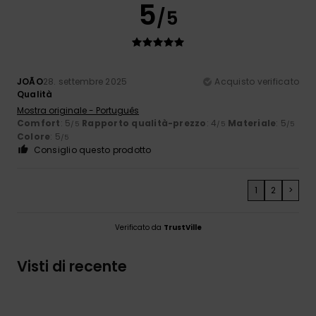
5
/5
JOÃO
28. settembre 2025
Acquisto verificato
Qualità
Mostra originale - Português
Comfort
: 5
Rapporto qualità-prezzo
: 4
Materiale
: 5
/5
/5
/5
Colore
: 5
/5
Consiglio questo prodotto
1
2
>
Verificato da
TrustVille
Visti di recente