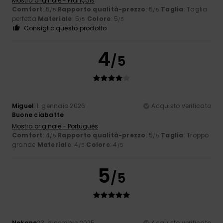
Mostra originale - Français
Comfort
: 5
Rapporto qualità-prezzo
: 5
Taglia
: Taglia
/5
/5
perfetta
Materiale
: 5
Colore
: 5
/5
/5
Consiglio questo prodotto
4
/5
Miguel
11. gennaio 2026
Acquisto verificato
Buone ciabatte
Mostra originale - Português
Comfort
: 4
Rapporto qualità-prezzo
: 5
Taglia
: Troppo
/5
/5
grande
Materiale
: 4
Colore
: 4
/5
/5
5
/5
Nekane
23. dicembre 2025
Acquisto verificato