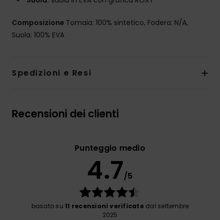
Suola:
suola in EVA con grafica ROXY
Composizione
Tomaia: 100% sintetico, Fodera: N/A,
Suola: 100% EVA
Spedizioni e Resi
Recensioni dei clienti
Punteggio medio
4.7
/5
basato su
11 recensioni verificate
dal settembre
2025