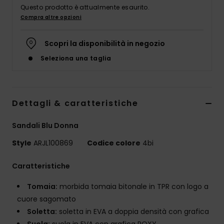
Abbigliame
Questo prodotto è attualmente esaurito.
Compra altre opzioni
Accessori
Scopri la disponibilità in negozio
Seleziona una taglia
Calzature
Fitness
Dettagli & caratteristiche
Snow
Sandali Blu Donna
Style
ARJL100869
Codice colore
4bi
Swim
Caratteristiche
Tomaia:
morbida tomaia bitonale in TPR con logo a
cuore sagomato
Soletta:
soletta in EVA a doppia densità con grafica