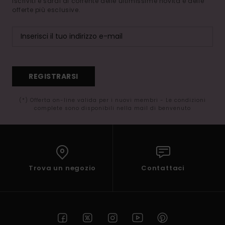
Iscriviti e sarai al corrente delle ultimissime novità e delle
offerte più esclusive.
REGISTRARSI
(*) Offerta on-line valida per i nuovi membri - Le condizioni
complete sono disponibili nella mail di benvenuto
Trova un negozio
Contattaci