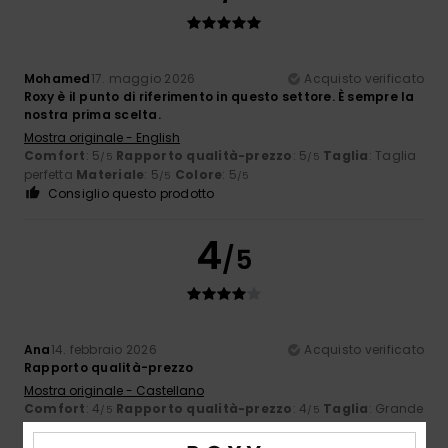
Mohamed
17. maggio 2026
Acquisto verificato
Roxy è il punto di riferimento in questo settore. È sempre la
nostra prima scelta.
Mostra originale - English
Comfort
: 5
Rapporto qualità-prezzo
: 5
Taglia
: Taglia
/5
/5
perfetta
Materiale
: 5
Colore
: 5
/5
/5
Consiglio questo prodotto
4
/5
Ana
14. febbraio 2026
Acquisto verificato
Rapporto qualità-prezzo
Mostra originale - Castellano
Comfort
: 4
Rapporto qualità-prezzo
: 4
Taglia
: Grande
/5
/5
Materiale
: 4
Colore
: 4
/5
/5