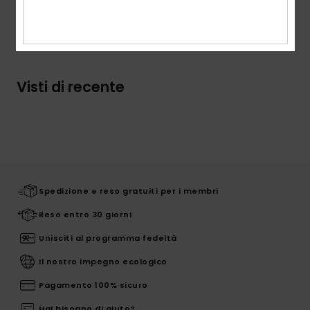
Spedizioni e Resi
Visti di recente
Spedizione e reso gratuiti per i membri
Reso entro 30 giorni
Unisciti al programma fedeltà
Il nostro impegno ecologico
Pagamento 100% sicuro
Hai bisogno di aiuto?