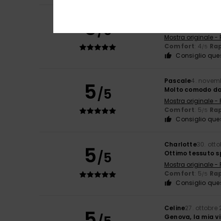
Maria
11. novembr
5
/5
Qualità, comfort
Mostra originale -
Comfort
: 4
Rap
/5
Consiglio que
Pascale
4. novem
5
/5
Molto comodo da 
Mostra originale -
Comfort
: 5
Rap
/5
Consiglio que
Charlotte
30. ott
5
/5
Ottimo tessuto s
Mostra originale -
Comfort
: 5
Rap
/5
Consiglio que
Celine
27. ottobre
5
Genova, la mia v