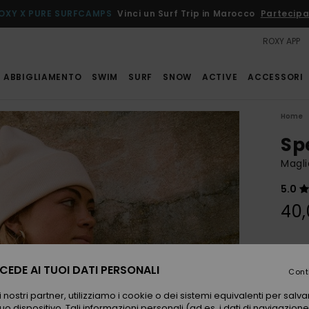
OXY X PURE SURFCAMPS
Vinci un Surf Trip in Marocco
Partecipa
ROXY APP
ABBIGLIAMENTO
SWIM
SURF
SNOW
ACTIVE
ACCESSORI
Home
Sp
Magli
5.0
40,
Color
EDE AI TUOI DATI PERSONALI
Cont
 nostri partner, utilizziamo i cookie o dei sistemi equivalenti per sal
uo dispositivo. Tali informazioni personali (ad es. i dati di navigazione e