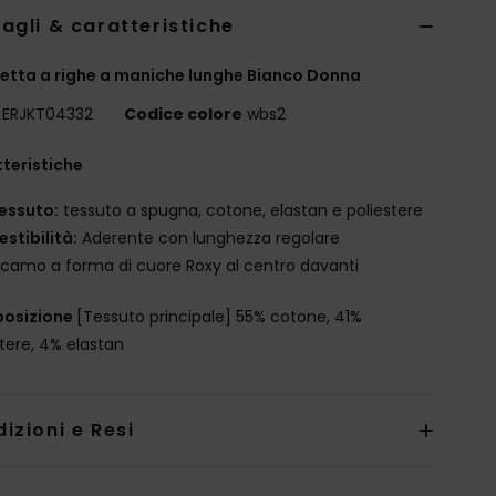
agli & caratteristiche
etta a righe a maniche lunghe Bianco Donna
ERJKT04332
Codice colore
wbs2
teristiche
essuto:
tessuto a spugna, cotone, elastan e poliestere
estibilità:
Aderente con lunghezza regolare
icamo a forma di cuore Roxy al centro davanti
osizione
[Tessuto principale] 55% cotone, 41%
stere, 4% elastan
izioni e Resi