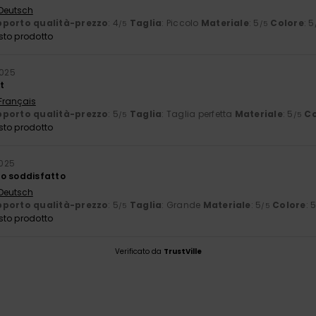
 Deutsch
porto qualità-prezzo
: 4
Taglia
: Piccolo
Materiale
: 5
Colore
: 5
/5
/5
sto prodotto
2025
t
 Français
porto qualità-prezzo
: 5
Taglia
: Taglia perfetta
Materiale
: 5
Co
/5
/5
sto prodotto
2025
o soddisfatto
 Deutsch
porto qualità-prezzo
: 5
Taglia
: Grande
Materiale
: 5
Colore
: 
/5
/5
sto prodotto
Verificato da
TrustVille