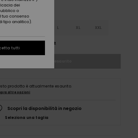
ficacia dei
pubblico o
 il tuo consenso
 tipo analitico).
S
S
M
L
XL
XXL
nsulta la guida alle taglie
etta tutti
Articolo esaurito
sto prodotto è attualmente esaurito.
pra altre opzioni
Scopri la disponibilità in negozio
Seleziona una taglia