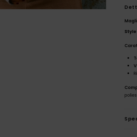
Dett
Magli
Style
Carat
T
V
R
Comp
polie
Sped