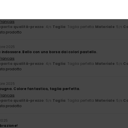
e 2025
, design accattivante
 Français
porto qualità-prezzo
: 4
Taglia
: Taglia perfetta
Materiale
: 5
Co
/5
/5
sto prodotto
bre 2025
indossare. Bello con una borsa dai colori pastello.
 Français
porto qualità-prezzo
: 4
Taglia
: Taglia perfetta
Materiale
: 5
Co
/5
/5
sto prodotto
obre 2025
pugna. Colore fantastico, taglia perfetta.
 Français
porto qualità-prezzo
: 5
Taglia
: Taglia perfetta
Materiale
: 5
Co
/5
/5
sto prodotto
 2025
ibrazione!