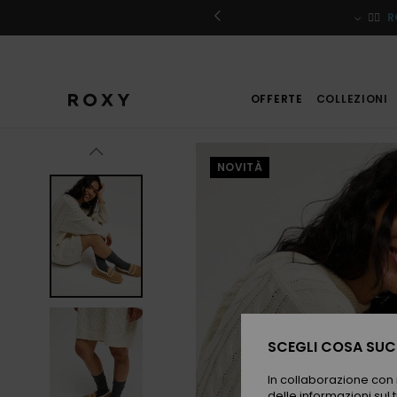
Salta
alle
iviti
🏄‍♀️
R
informazioni
sul
prodotto
OFFERTE
COLLEZIONI
NOVITÀ
SCEGLI COSA SUCC
In collaborazione con i
delle informazioni sul t