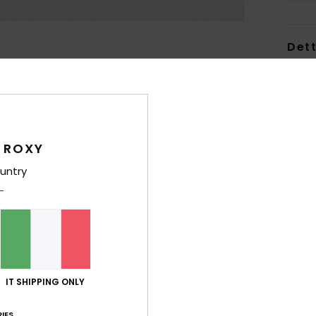
Dett
Winte
Style
Carat
 ROXY
T
untry
F
S
A
D
ANP 
C
IT SHIPPING ONLY
L
IES