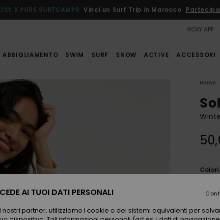
OXY X PURE SURFCAMPS
Vinci un Surf Trip in Marocco
Partecipa
ROXY APP
ABBIGLIAMENTO
SWIM
SURF
SNOW
ACTIVE
ACCESSORI
Home
So
Winte
50,
Color
EDE AI TUOI DATI PERSONALI
Cont
 nostri partner, utilizziamo i cookie o dei sistemi equivalenti per sal
uo dispositivo. Tali informazioni personali (ad es. i dati di navigazione e