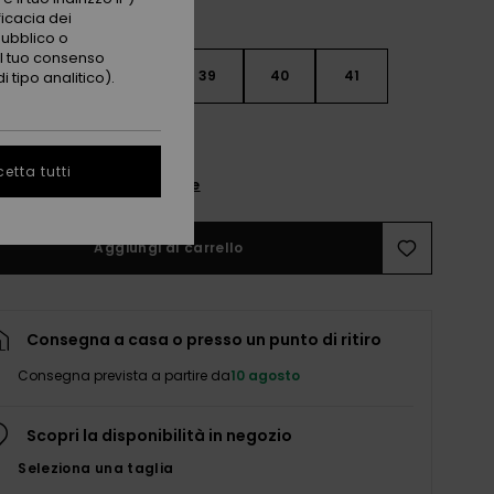
ficacia dei
pubblico o
 il tuo consenso
6
37
38
39
40
41
 tipo analitico).
2
etta tutti
nsulta la guida alle taglie
Aggiungi al carrello
Consegna a casa o presso un punto di ritiro
Consegna prevista a partire da
10 agosto
Scopri la disponibilità in negozio
Seleziona una taglia