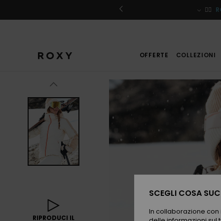
Salta
alle
iviti
🏄‍♀️
R
informazioni
sul
prodotto
OFFERTE
COLLEZIONI
SCEGLI COSA SUCC
In collaborazione con i
RIPRODUCI IL
delle informazioni sul t