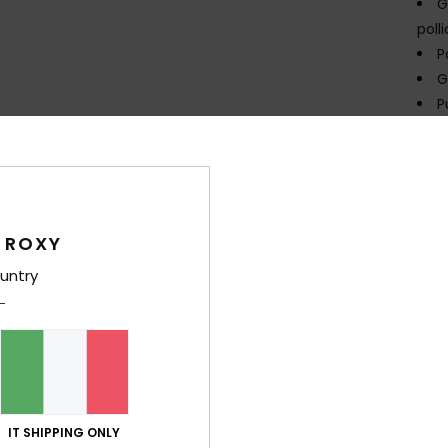
G
poll
P
G
P
Sped
 ROXY
untry
ESTA ALL’ASCIUTTO CON RO
MEABILITÀ
CALO
IT SHIPPING ONLY