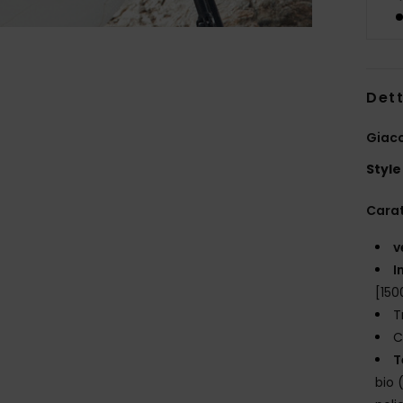
Dett
Giac
Style
Carat
v
I
[15
T
C
T
bio 