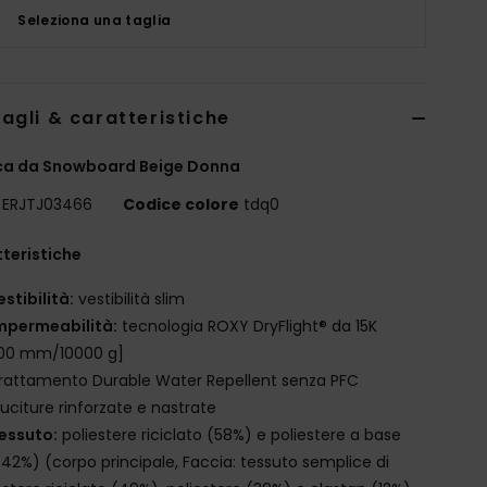
Seleziona una taglia
agli & caratteristiche
ca da Snowboard Beige Donna
ERJTJ03466
Codice colore
tdq0
teristiche
estibilità:
vestibilità slim
mpermeabilità:
tecnologia ROXY DryFlight® da 15K
000 mm/10000 g]
rattamento Durable Water Repellent senza PFC
uciture rinforzate e nastrate
essuto:
poliestere riciclato (58%) e poliestere a base
(42%) (corpo principale, Faccia: tessuto semplice di