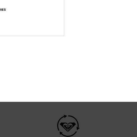
IES
à elevata in caso di
Massimo calore e isol
tazioni intense
traspirante per riman
anche nelle giornate inv