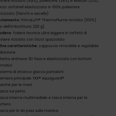
estere riciclato (49%), poliestere (39%) e elastan (12%),
orzo: softshell elasticizzato in 100% poliestere
ticizzato (fianchi e ascelle)
solamento:
PrimaLoft® ThermoPlume riciclato (100%)
o dell'imbottitura: 220 g]
odera:
fodera tecnica ultra leggera in taffetà di
estere riciclato con tricot spazzolato
ltre caratteristiche:
cappuccio rimovibile e regolabile
 direzione
hetta antineve 3D fissa e elasticizzata con bottoni
omatici
istema di attacco giacca pantaloni
erniera principale YKK® Aquaguard®
asche per le mani
asca sul petto
asca interna multimediale e tasca interna per la
chera
asca per lo ski pass sulla manica