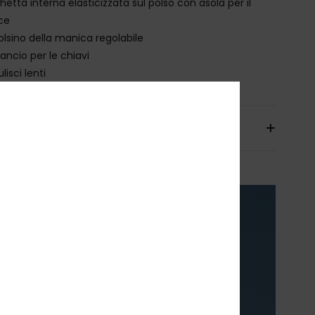
hetta interna elasticizzata sul polso con asola per il
ice
olsino della manica regolabile
ancio per le chiavi
ulisci lenti
izioni e Resi
XY
RE