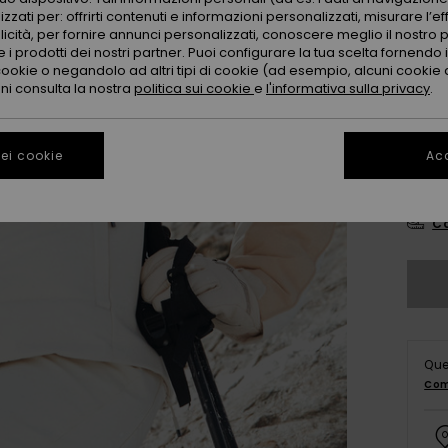
Color
zzati per: offrirti contenuti e informazioni personalizzati, misurare l’ef
licità, per fornire annunci personalizzati, conoscere meglio il nostro 
 i prodotti dei nostri partner. Puoi configurare la tua scelta fornendo
cookie o negandolo ad altri tipi di cookie (ad esempio, alcuni cookie di
oni consulta la nostra
politica sui cookie
e
l'informativa sulla privacy
.
ei cookie
Acc
X
Co
Que
Com