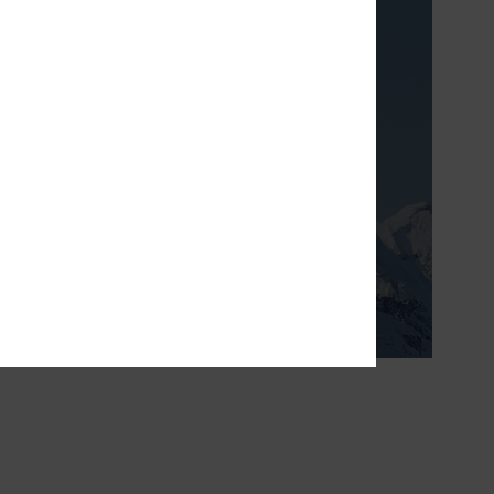
amento leggero e
ere sempre comodi
ernali più fredde.