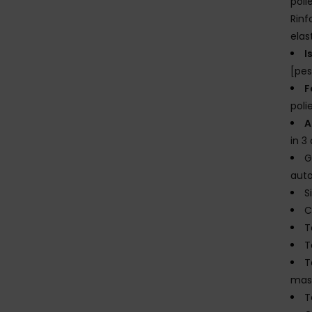
poli
Rinf
elas
I
[pes
F
poli
A
in 3
G
aut
S
C
T
T
T
mas
T