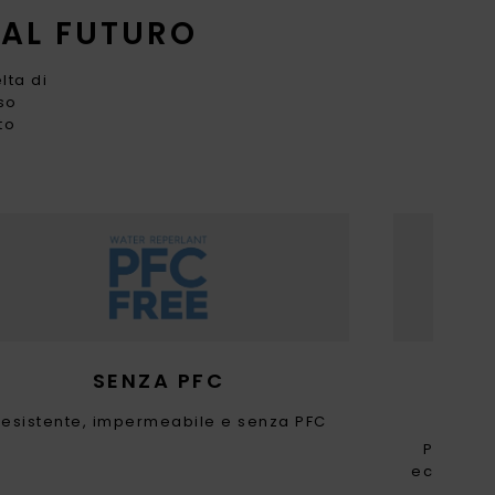
 AL FUTURO
lta di
uso
to
SENZA PFC
POL
Resistente, impermeabile e senza PFC
Prestazi
ecologica
è reali