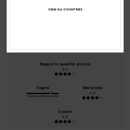
/5
VIEW ALL COUNTRIES
basato su
1 recensioni verificate
dal gennaio 2026
Il 0% dei nostri clienti consiglia questo prodotto
Comfort
4.0
Rapporto qualità-prezzo
4.0
Taglia
Materiale
4.0
Troppo piccolo
Troppo grande
Colore
4.0