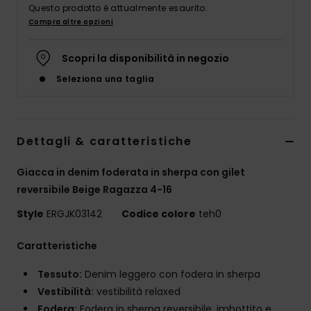
Abbigliame
Questo prodotto è attualmente esaurito.
Compra altre opzioni
Accessori
Scopri la disponibilità in negozio
Seleziona una taglia
Calzature
Fitness
Dettagli & caratteristiche
Giacca in denim foderata in sherpa con gilet
Snow
reversibile Beige Ragazza 4-16
Swim
Style
ERGJK03142
Codice colore
teh0
Caratteristiche
Tessuto:
Denim leggero con fodera in sherpa
Vestibilità:
vestibilità relaxed
Fodera:
Fodera in sherpa reversibile, imbottito e