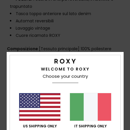
trapuntato
Tasca toppa anteriore sul lato denim
Automat reversibili
Lavaggio vintage
Cuore ricamato ROXY
Composizione
[Tessuto principale] 100% poliestere
WELCOME TO ROXY
Spedizioni e Resi
Choose your country
Recensioni dei clienti
Punteggio medio
4.0
US SHIPPING ONLY
IT SHIPPING ONLY