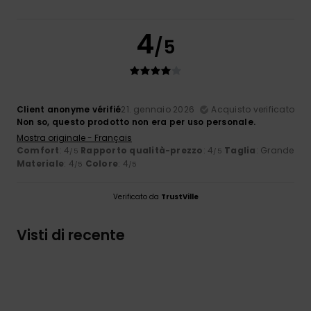
4
/5
Client anonyme vérifié
21. gennaio 2026
Acquisto verificato
Non so, questo prodotto non era per uso personale.
Mostra originale - Français
Comfort
: 4
Rapporto qualità-prezzo
: 4
Taglia
: Grande
/5
/5
Materiale
: 4
Colore
: 4
/5
/5
Verificato da
TrustVille
Visti di recente