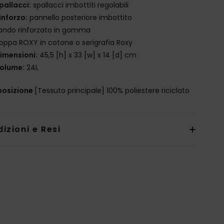
pallacci:
spallacci imbottiti regolabili
inforzo:
pannello posteriore imbottito
ondo rinforzato in gomma
oppa ROXY in cotone o serigrafia Roxy
imensioni:
45,5 [h] x 33 [w] x 14 [d] cm
olume:
24L
osizione
[Tessuto principale] 100% poliestere riciclato
izioni e Resi