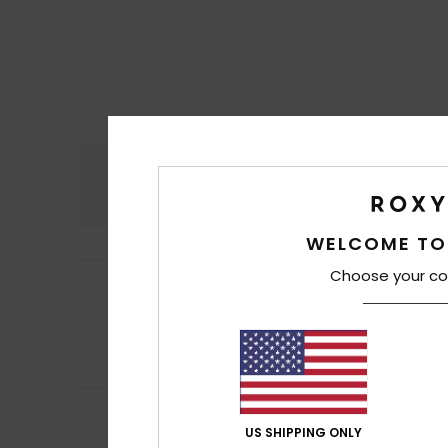
Comfort
Rapp
4.4
WELCOME TO
Choose your co
Fabian
25. maggi
5
/5
Potersi fare un'i
Mostra originale -
Comfort
: 5
Rap
/5
Consiglio que
Nadia
19. maggio
4
/5
C'è molto spazio
US SHIPPING ONLY