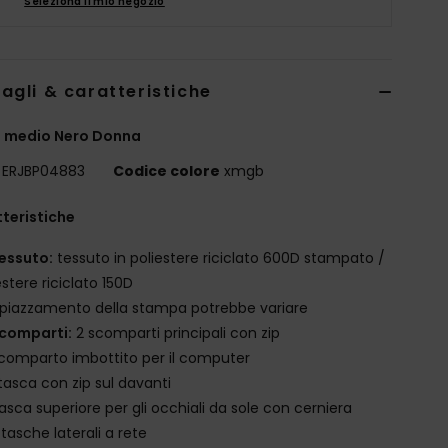
Seleziona il mio negozio
agli & caratteristiche
o medio Nero Donna
ERJBP04883
Codice colore
xmgb
teristiche
essuto:
tessuto in poliestere riciclato 600D stampato /
estere riciclato 150D
l piazzamento della stampa potrebbe variare
comparti:
2 scomparti principali con zip
comparto imbottito per il computer
 tasca con zip sul davanti
asca superiore per gli occhiali da sole con cerniera
 tasche laterali a rete