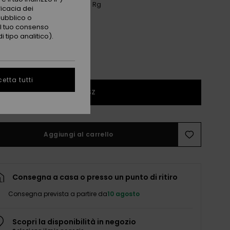
Anthracite Aquarella Active Rg
i
ficacia dei
pubblico o
 il tuo consenso
 tipo analitico).
etta tutti
1SZ
Aggiungi al carrello
Consegna a casa o presso un punto di ritiro
Consegna prevista a partire da
10 agosto
Scopri la disponibilità in negozio