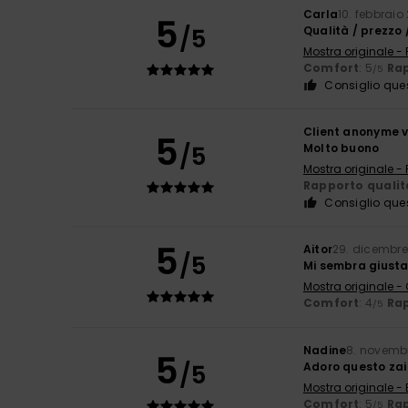
Carla
10. febbraio
5
/5
Qualità / prezzo /
Mostra originale -
Comfort
: 5
Rap
/5
Consiglio que
Client anonyme v
5
/5
Molto buono
Mostra originale -
Rapporto qualit
Consiglio que
5
Aitor
29. dicembre
/5
Mi sembra giusta
Mostra originale -
Comfort
: 4
Rap
/5
Nadine
8. novemb
5
/5
Adoro questo za
Mostra originale - 
Comfort
: 5
Rap
/5