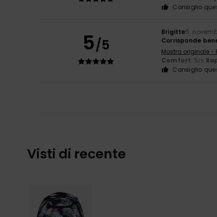
Consiglio que
Brigitte
5. novemb
5
/5
Corrisponde bene
Mostra originale -
Comfort
: 5
Rap
/5
Consiglio que
Visti di recente