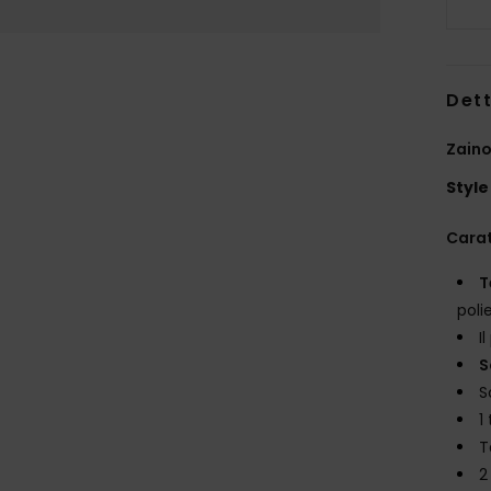
Dett
Zain
Style
Carat
T
poli
I
S
S
1
T
2