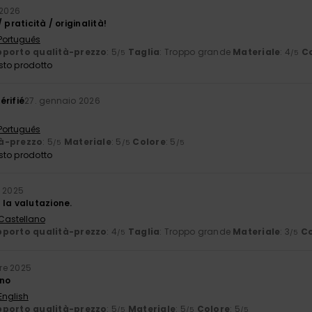
 2026
 praticità / originalità!
 Português
porto qualità-prezzo
: 5
Taglia
: Troppo grande
Materiale
: 4
C
/5
/5
sto prodotto
érifié
27. gennaio 2026
 Português
à-prezzo
: 5
Materiale
: 5
Colore
: 5
/5
/5
/5
sto prodotto
 2025
 la valutazione.
 Castellano
porto qualità-prezzo
: 4
Taglia
: Troppo grande
Materiale
: 3
Co
/5
/5
re 2025
ino
English
porto qualità-prezzo
: 5
Materiale
: 5
Colore
: 5
/5
/5
/5