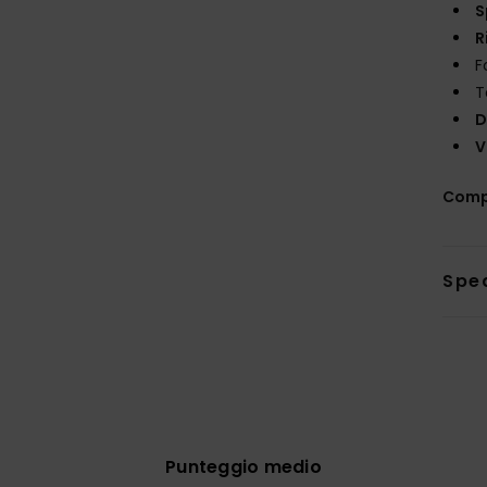
S
R
F
T
D
V
Comp
Sped
Punteggio medio