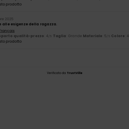
sto prodotto
re 2025
 alle esigenze della ragazza.
 Français
porto qualità-prezzo
: 4
Taglia
: Grande
Materiale
: 5
Colore
: 
/5
/5
sto prodotto
Verificato da
TrustVille