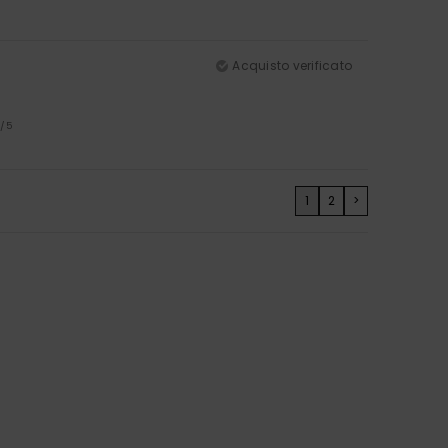
Acquisto verificato
4
/5
1
2
>