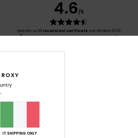
4.6
/5
basato su
11 recensioni verificate
dal ottobre 2025
Il 82% dei nostri clienti consiglia questo prodotto
orto qualità-prezzo
Taglia
Mate
4.5
4
Troppo piccolo
Troppo grande
 ROXY
untry
o 2026
dea
 Deutsch
porto qualità-prezzo
: 4
Taglia
: Taglia perfetta
Materiale
: 5
Co
/5
/5
sto prodotto
 2026
. Lo schienale potrebbe essere meglio imbottito.
IT SHIPPING ONLY