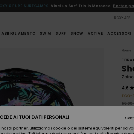
OXY X PURE SURFCAMPS
Vinci un Surf Trip in Marocco
Partecipa
ROXY APP
ABBIGLIAMENTO
SWIM
SURF
SNOW
ACTIVE
ACCESSORI
Home
FIBRA
Sh
Zain
4.6
ECO-
50,00
30,
EDE AI TUOI DATI PERSONALI
Cont
OFFER
 nostri partner, utilizziamo i cookie o dei sistemi equivalenti per sal
uo dispositivo. Tali informazioni personali (ad es. i dati di navigazione e