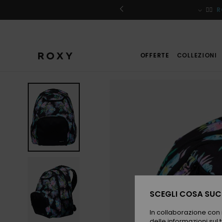
Salta
alle
iviti
🏄‍♀️
R
informazioni
sul
prodotto
OFFERTE
COLLEZIONI
SCEGLI COSA SUCC
In collaborazione con i
delle informazioni sul t