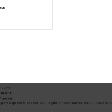
 Deutsch
porto qualità-prezzo
: 5
Taglia
: Taglia perfetta
Materiale
: 5
Co
/5
/5
IES
sto prodotto
le 2026
che sembra resistente e dotata di numerose tasche pratiche
 Français
porto qualità-prezzo
: 5
Taglia
: Taglia perfetta
Materiale
: 4
Co
/5
/5
sto prodotto
arzo 2026
 e adatto allo scopo
English
à-prezzo
: 5
Colore
: 5
/5
/5
sto prodotto
aio 2026
cazione
 Français
porto qualità-prezzo
: 4
Taglia
: Grande
Materiale
: 3
Colore
: 4
/5
/5