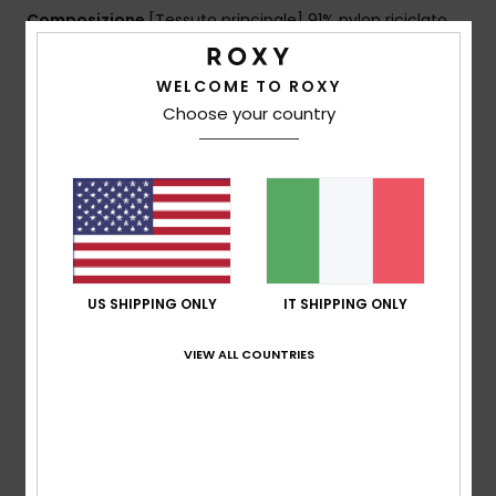
Composizione
[Tessuto principale] 91% nylon riciclato,
9% elastan
WELCOME TO ROXY
Choose your country
Spedizioni e Resi
Recensioni dei clienti
Punteggio medio
US SHIPPING ONLY
IT SHIPPING ONLY
5.0
VIEW ALL COUNTRIES
/5
basato su
2 recensioni verificate
dal ottobre 2025
Il 50% dei nostri clienti consiglia questo prodotto