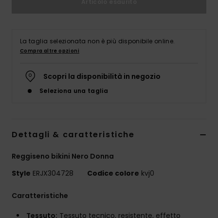
Articolo esaurito
Abbigliame
Accessori
La taglia selezionata non è più disponibile online.
Compra altre opzioni
Calzature
Scopri la disponibilità in negozio
Seleziona una taglia
Fitness
Snow
Dettagli & caratteristiche
Swim
Reggiseno bikini Nero Donna
Style
ERJX304728
Codice colore
kvj0
Caratteristiche
Tessuto:
Tessuto tecnico, resistente, effetto