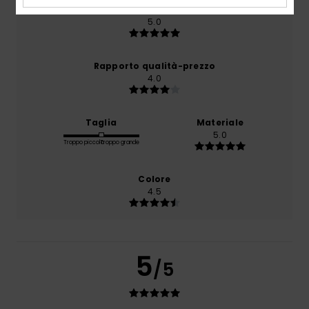
Comfort
5.0
Rapporto qualità-prezzo
4.0
Taglia
Materiale
5.0
Troppo piccolo
Troppo grande
Colore
4.5
5
/5