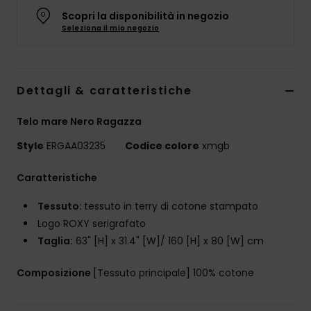
Abbigliame
Scopri la disponibilità in negozio
Seleziona il mio negozio
Accessori
Dettagli & caratteristiche
Calzature
Telo mare Nero Ragazza
Fitness
Style
ERGAA03235
Codice colore
xmgb
Snow
Caratteristiche
Tessuto:
tessuto in terry di cotone stampato
Swim
Logo ROXY serigrafato
Taglia:
63" [H] x 31.4" [W]/ 160 [H] x 80 [W] cm
Composizione
[Tessuto principale] 100% cotone