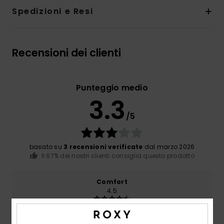
Spedizioni e Resi
Recensioni dei clienti
Punteggio medio
3.3
/5
basato su
3 recensioni verificate
dal marzo 2026
Il 67% dei nostri clienti consiglia questo prodotto
Comfort
4.5
Rapporto qualità-prezzo