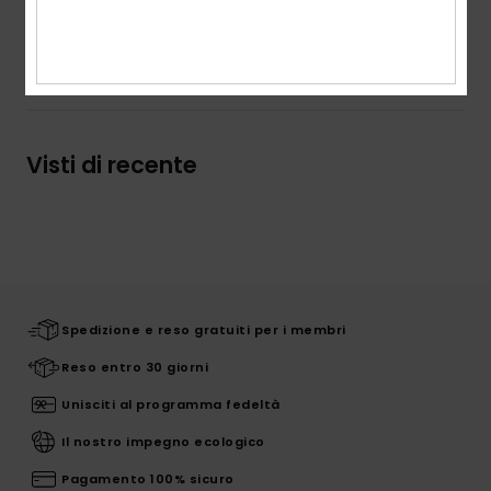
Spedizioni e Resi
Visti di recente
Spedizione e reso gratuiti per i membri
Reso entro 30 giorni
Unisciti al programma fedeltà
Il nostro impegno ecologico
Pagamento 100% sicuro