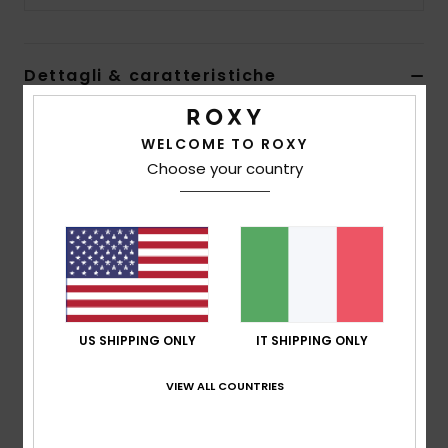
Abbigliame
Accessori
Dettagli & caratteristiche
Cappellino Trucker Rosa Ragazza
Calzature
WELCOME TO ROXY
Style
ERGHA03350
Codice colore
mfa0
Choose your country
Fitness
Caratteristiche
Tessuto:
tessuto in poliestere
Snow
costruzione:
costruzione "j shape" a 6 pannelli
Visiera:
visiera curva
Swim
Chiusura:
Chiusura posteriore regolabile
US SHIPPING ONLY
IT SHIPPING ONLY
Dimensioni:
55 cm
Marcatura:
serigrafia ROXY
VIEW ALL COUNTRIES
Altre caratteristiche:
retro in rete
Composizione
[Tessuto principale] 100% poliestere