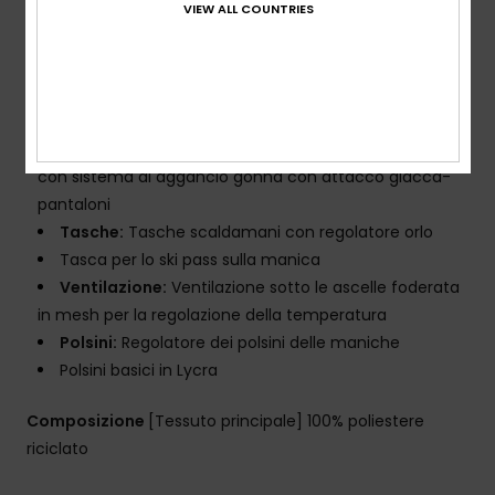
VIEW ALL COUNTRIES
Caratteristiche
Cuciture:
nastratura sulle cuciture dei punti critici
Fodera:
leggero taffeta con tricot spazzolato caldo
e traspirante
Cappuccio:
cappuccio adatto al casco con ghetta
Ghetta antineve:
Ghetta antineve fissa in taffetà
con sistema di aggancio gonna con attacco giacca-
pantaloni
Tasche:
Tasche scaldamani con regolatore orlo
Tasca per lo ski pass sulla manica
Ventilazione:
Ventilazione sotto le ascelle foderata
in mesh per la regolazione della temperatura
Polsini:
Regolatore dei polsini delle maniche
Polsini basici in Lycra
Composizione
[Tessuto principale] 100% poliestere
riciclato