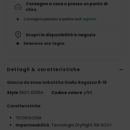
Abbigliame
Consegna a casa o presso un punto di
ritiro
Consegna prevista a partire da
8 agosto
Accessori
Scopri la disponibilità in negozio
Calzature
Seleziona una taglia
Fitness
Dettagli & caratteristiche
Snow
Giacca da snow imbottita Giallo Ragazza 8-16
Swim
Style
ERGTJ03194
Codice colore
yfk0
Caratteristiche
TECNOLOGIA
Impermeabilità:
Tecnologia DryFlight 10K ROXY