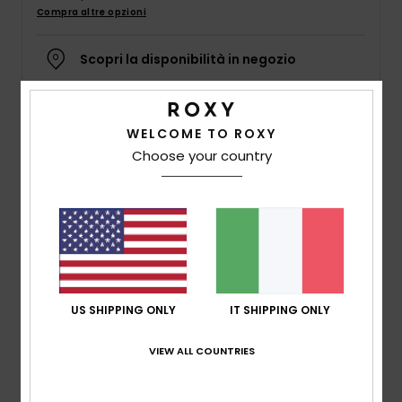
Abbigliame
Compra altre opzioni
Scopri la disponibilità in negozio
Accessori
Seleziona una taglia
Calzature
WELCOME TO ROXY
Choose your country
Dettagli & caratteristiche
Fitness
Maglietta Rosa Ragazza 4-16
Snow
Style
ERGZT04050
Codice colore
mef0
Swim
Caratteristiche
US SHIPPING ONLY
IT SHIPPING ONLY
Tessuto:
tessuto in cotone biologico
Collo:
Girocollo
VIEW ALL COUNTRIES
Maniche:
maniche corte