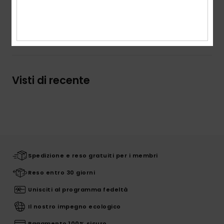
Composizione
100% cotone biologico
Spedizioni e Resi
Visti di recente
Spedizione e reso gratuiti per i membri
Reso entro 30 giorni
Unisciti al programma fedeltà
Il nostro impegno ecologico
Pagamento 100% sicuro