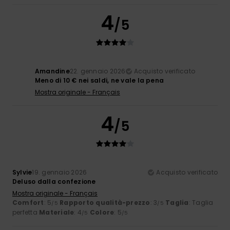
4
/5
Amandine
22. gennaio 2026
Acquisto verificato
Meno di 10 € nei saldi, ne vale la pena
Mostra originale - Français
4
/5
Sylvie
19. gennaio 2026
Acquisto verificato
Deluso dalla confezione
Mostra originale - Français
Comfort
: 5
Rapporto qualità-prezzo
: 3
Taglia
: Taglia
/5
/5
perfetta
Materiale
: 4
Colore
: 5
/5
/5