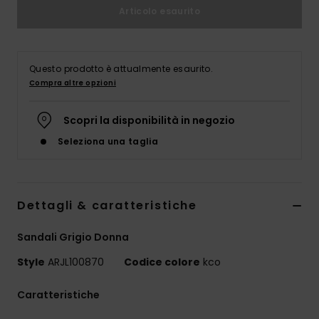
Abbigliame
Articolo esaurito
Accessori
Questo prodotto è attualmente esaurito.
Compra altre opzioni
Calzature
Scopri la disponibilità in negozio
Fitness
Seleziona una taglia
Snow
Dettagli & caratteristiche
Swim
Sandali Grigio Donna
Style
ARJL100870
Codice colore
kco
Caratteristiche