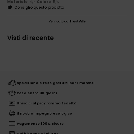
Materiale
: 4
Colore
: 5
/5
/5
Consiglio questo prodotto
Verificato da
TrustVille
Visti di recente
Spedizione e reso gratuiti per i membri
Reso entro 30 giorni
Unisciti al programma fedeltà
Il nostro impegno ecologico
Pagamento 100% sicuro
Hai bisogno di aiuto?