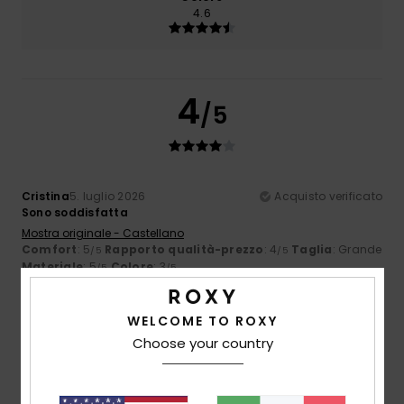
4.6
4
/5
Cristina
5. luglio 2026
Acquisto verificato
Sono soddisfatta
Mostra originale - Castellano
Comfort
: 5
Rapporto qualità-prezzo
: 4
Taglia
: Grande
/5
/5
Materiale
: 5
Colore
: 3
/5
/5
Consiglio questo prodotto
WELCOME TO ROXY
4
/5
Choose your country