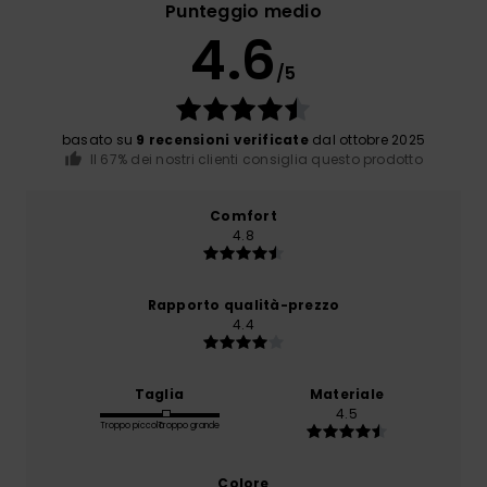
Punteggio medio
4.6
/5
basato su
9 recensioni verificate
dal ottobre 2025
Il 67% dei nostri clienti consiglia questo prodotto
Comfort
4.8
Rapporto qualità-prezzo
4.4
Taglia
Materiale
4.5
Troppo piccolo
Troppo grande
Colore