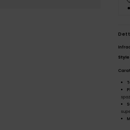
Dett
Infra
Style
Carat
T
P
spaz
S
supe
M