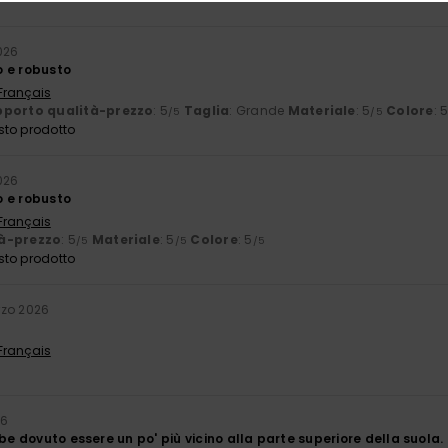
2026
 e robusto
 Français
porto qualità-prezzo
: 5
Taglia
: Grande
Materiale
: 5
Colore
: 
/5
/5
sto prodotto
2026
 e robusto
 Français
à-prezzo
: 5
Materiale
: 5
Colore
: 5
/5
/5
/5
sto prodotto
rzo 2026
 Français
26
bbe dovuto essere un po' più vicino alla parte superiore della suola. 