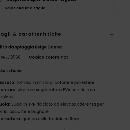
Seleziona una taglia
agli & caratteristiche
dito da spiaggia Beige Donna
ARJL101166
Codice colore
nat
teristiche
essuto:
tomaia in misto di cotone e poliestere
lantare:
plantare sagomato in EVA con finitura
zolata
uola:
Suola in TPR riciclato ad elevata aderenza per
rfici asciutte e bagnate
arcatura:
grafica della tradizione Roxy