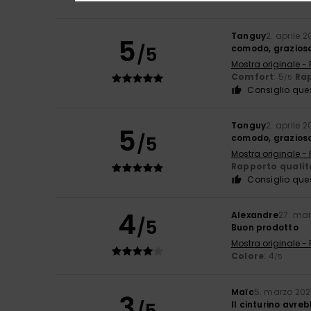
Tanguy
2. aprile 
5
/5
comodo, grazioso
Mostra originale -
Comfort
: 5
Rap
/5
Consiglio que
Tanguy
2. aprile 
5
/5
comodo, grazioso
Mostra originale -
Rapporto qualit
Consiglio que
4
Alexandre
27. ma
/5
Buon prodotto
Mostra originale -
Colore
: 4
/5
Maïc
5. marzo 20
3
/5
Il cinturino avre