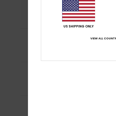
Comfort
Rapp
5.0
US SHIPPING ONLY
Sophie
14. giugno
5
VIEW ALL COUNTR
/5
Sono perfette
Mostra originale -
Comfort
: 5
Rap
/5
Consiglio que
Viviana
14. aprile 
5
/5
Sono comodissi
Mostra originale -
Comfort
: 5
Rap
/5
Consiglio que
5
/5
Tanguy
2. aprile 
Comfort
: 5
Rap
/5
Consiglio que