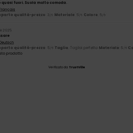
e quasi fuori. Suola molto comoda.
 Français
porto qualità-prezzo
: 3
Materiale
: 5
Colore
: 5
/5
/5
/5
e 2025
ssare
 Deutsch
porto qualità-prezzo
: 5
Taglia
: Taglia perfetta
Materiale
: 5
Co
/5
/5
sto prodotto
Verificato da
TrustVille