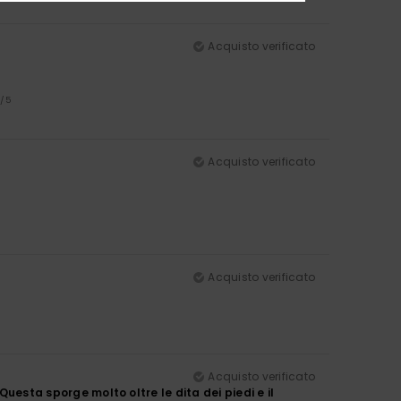
Acquisto verificato
5
/5
Acquisto verificato
Acquisto verificato
Acquisto verificato
Questa sporge molto oltre le dita dei piedi e il