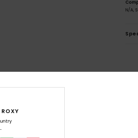
Comp
N/A, 
Sped
Punteggio medio
4.6
/5
 ROXY
untry
basato su
8 recensioni verificate
dal novembre 2025
Il 75% dei nostri clienti consiglia questo prodotto