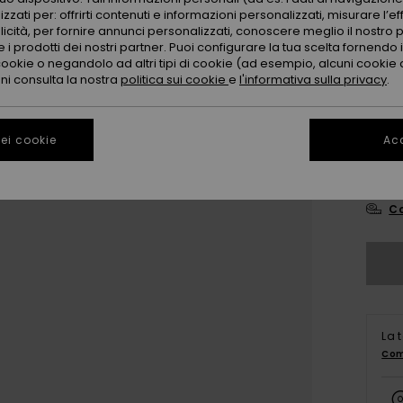
zzati per: offrirti contenuti e informazioni personalizzati, misurare l’ef
licità, per fornire annunci personalizzati, conoscere meglio il nostro 
 i prodotti dei nostri partner. Puoi configurare la tua scelta fornendo
cookie o negandolo ad altri tipi di cookie (ad esempio, alcuni cookie di
oni consulta la nostra
politica sui cookie
e
l'informativa sulla privacy
.
3
ei cookie
Acc
4
Co
La 
Com