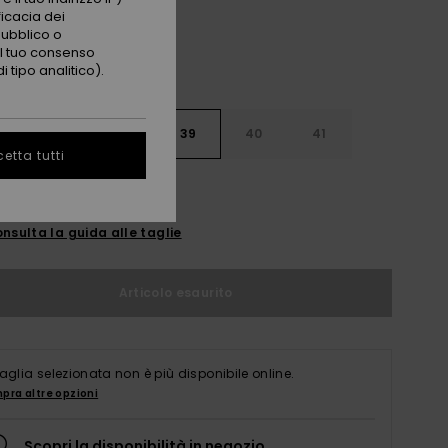
ficacia dei
pubblico o
 il tuo consenso
 tipo analitico).
6
37
38
39
40
41
etta tutti
2
nsulta la guida alle taglie
Articolo esaurito
taglia selezionata non è più disponibile online.
pra altre opzioni
Scopri la disponibilità in negozio