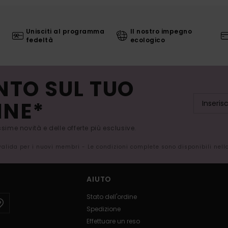
Unisciti al programma
Il nostro impegno
fedeltà
ecologico
NTO SUL TUO
INE*
issime novità e delle offerte più esclusive.
 valida per i nuovi membri - Le condizioni complete sono disponibili nel
AIUTO
Stato dell'ordine
Spedizione
Effettuare un reso