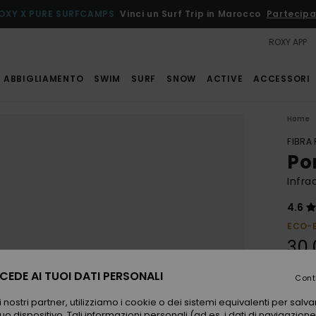
OXY X PURE SURFCAMPS
Vinci un Surf Trip in Marocco
Partecipa
ROXY APP
ABBIGLIAMENTO
SWIM
SURF
SNOW
ACTIVE
ACCESSORI
Home
FIBRA
Po
Infra
4.6
ECO-
30,
EDE AI TUOI DATI PERSONALI
Cont
Color
 nostri partner, utilizziamo i cookie o dei sistemi equivalenti per sal
uo dispositivo. Tali informazioni personali (ad es. i dati di navigazione e