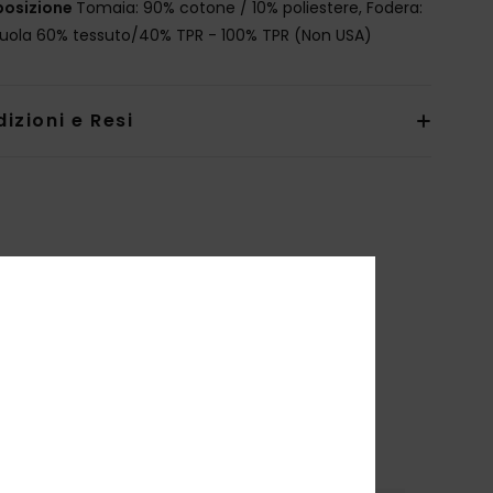
osizione
Tomaia: 90% cotone / 10% poliestere, Fodera:
Suola 60% tessuto/40% TPR - 100% TPR (Non USA)
izioni e Resi