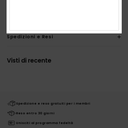
seconda della posizione della stampa
Composizione
[Tessuto principale] 100% paglia
Spedizioni e Resi
Visti di recente
Spedizione e reso gratuiti per i membri
Reso entro 30 giorni
Unisciti al programma fedeltà