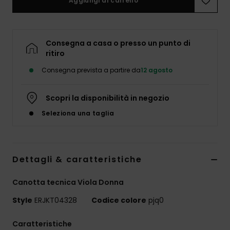
Aggiungi al carrello
Abbigliame
Accessori
Consegna a casa o presso un punto di
ritiro
Calzature
Consegna prevista a partire da
12 agosto
Fitness
Scopri la disponibilità in negozio
Seleziona una taglia
Snow
Swim
Dettagli & caratteristiche
Canotta tecnica Viola Donna
Style
ERJKT04328
Codice colore
pjq0
Caratteristiche