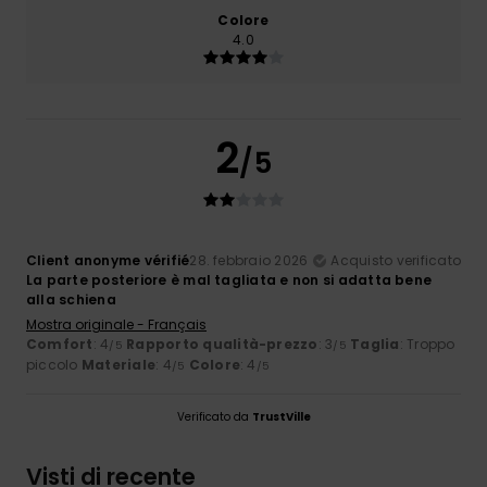
Colore
4.0
2
/5
Client anonyme vérifié
28. febbraio 2026
Acquisto verificato
La parte posteriore è mal tagliata e non si adatta bene
alla schiena
Mostra originale - Français
Comfort
: 4
Rapporto qualità-prezzo
: 3
Taglia
: Troppo
/5
/5
piccolo
Materiale
: 4
Colore
: 4
/5
/5
Verificato da
TrustVille
Visti di recente