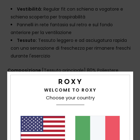
Vestibilità:
Regular fit con schiena a vogatore e
schiena scoperta per traspirabilità
Pannelli in rete fantasia sul retro e sul fondo
anteriore per la ventilazione
Tessuto:
Tessuto leggero e ad asciugatura rapida
con una sensazione di freschezza per rimanere freschi
durante l'esercizio
Composizione
[Tessuto principale] 80% Poliestere
riciclato, 20% elastan
WELCOME TO ROXY
Choose your country
Spedizioni e Resi
Recensioni dei clienti