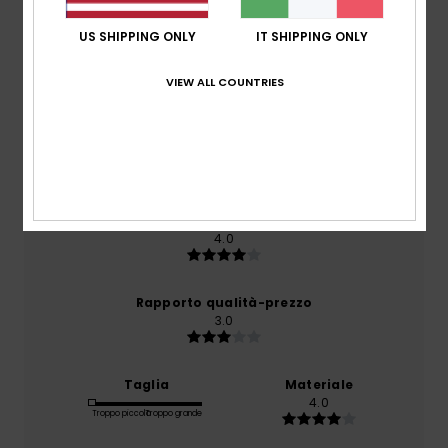
Punteggio medio
US SHIPPING ONLY
IT SHIPPING ONLY
2.0
VIEW ALL COUNTRIES
/5
basato su
1 recensioni verificate
dal febbraio 2026
Il 0% dei nostri clienti consiglia questo prodotto
Comfort
4.0
Rapporto qualità-prezzo
3.0
Taglia
Materiale
4.0
Troppo piccolo
Troppo grande