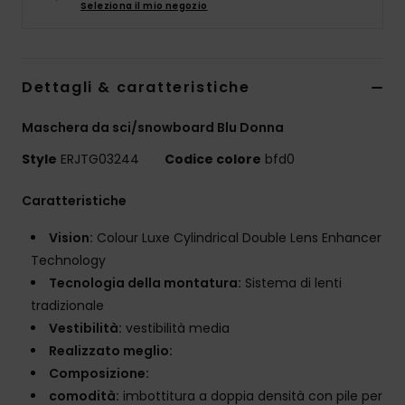
Seleziona il mio negozio
Abbigliame
Accessori
Dettagli & caratteristiche
Calzature
Maschera da sci/snowboard Blu Donna
Style
ERJTG03244
Codice colore
bfd0
Fitness
Caratteristiche
Snow
Vision:
Colour Luxe Cylindrical Double Lens Enhancer
Technology
Swim
Tecnologia della montatura:
Sistema di lenti
tradizionale
Vestibilità:
vestibilità media
Realizzato meglio:
Composizione:
comodità:
imbottitura a doppia densità con pile per