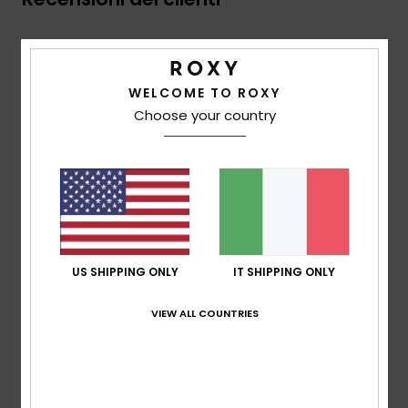
Punteggio medio
5.0
WELCOME TO ROXY
/5
Choose your country
basato su
3 recensioni verificate
dal novembre
2025
Il 33% dei nostri clienti consiglia questo prodotto
Comfort
4.7
US SHIPPING ONLY
IT SHIPPING ONLY
VIEW ALL COUNTRIES
Rapporto qualità-prezzo
4.7
Taglia
Materiale