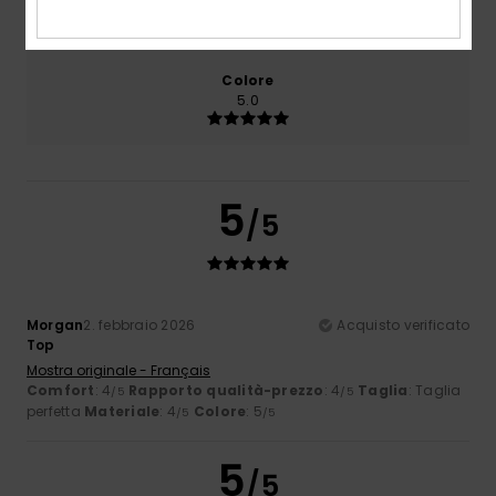
4.7
Troppo piccolo
Troppo grande
Colore
5.0
5
/5
Morgan
2. febbraio 2026
Acquisto verificato
Top
Mostra originale - Français
Comfort
: 4
Rapporto qualità-prezzo
: 4
Taglia
: Taglia
/5
/5
perfetta
Materiale
: 4
Colore
: 5
/5
/5
5
/5