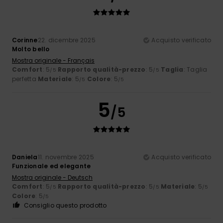
Corinne
22. dicembre 2025
Acquisto verificato
Molto bello
Mostra originale - Français
Comfort
: 5
Rapporto qualità-prezzo
: 5
Taglia
: Taglia
/5
/5
perfetta
Materiale
: 5
Colore
: 5
/5
/5
5
/5
Daniela
11. novembre 2025
Acquisto verificato
Funzionale ed elegante
Mostra originale - Deutsch
Comfort
: 5
Rapporto qualità-prezzo
: 5
Materiale
: 5
/5
/5
/5
Colore
: 5
/5
Consiglio questo prodotto