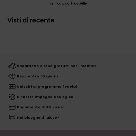
Verificato da
TrustVille
Visti di recente
Spedizione e reso gratuiti per i membri
Reso entro 30 giorni
Unisciti al programma fedeltà
Il nostro impegno ecologico
Pagamento 100% sicuro
Hai bisogno di aiuto?