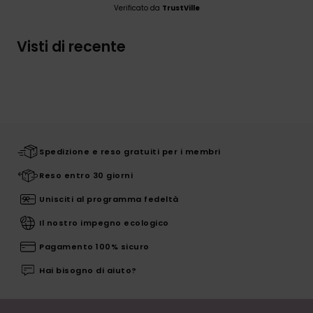
Verificato da
TrustVille
Visti di recente
Spedizione e reso gratuiti per i membri
Reso entro 30 giorni
Unisciti al programma fedeltà
Il nostro impegno ecologico
Pagamento 100% sicuro
Hai bisogno di aiuto?