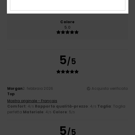
4.7
Troppo piccolo
Troppo grande
Colore
5.0
5
/5
Morgan
2. febbraio 2026
Acquisto verificato
Top
Mostra originale - Français
Comfort
: 4
Rapporto qualità-prezzo
: 4
Taglia
: Taglia
/5
/5
perfetta
Materiale
: 4
Colore
: 5
/5
/5
5
/5