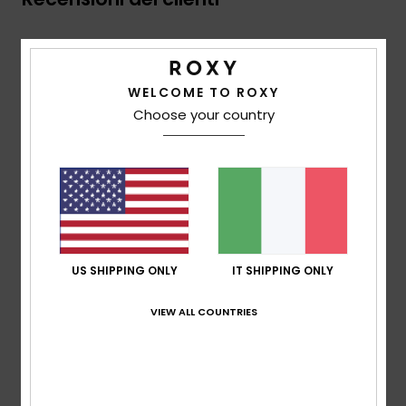
Punteggio medio
5.0
WELCOME TO ROXY
/5
Choose your country
basato su
3 recensioni verificate
dal novembre
2025
Il 33% dei nostri clienti consiglia questo prodotto
Comfort
4.7
US SHIPPING ONLY
IT SHIPPING ONLY
VIEW ALL COUNTRIES
Rapporto qualità-prezzo
4.7
Taglia
Materiale