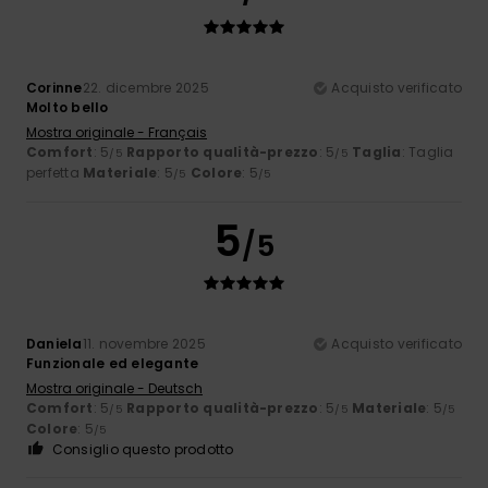
Corinne
22. dicembre 2025
Acquisto verificato
Molto bello
Mostra originale - Français
Comfort
: 5
Rapporto qualità-prezzo
: 5
Taglia
: Taglia
/5
/5
perfetta
Materiale
: 5
Colore
: 5
/5
/5
5
/5
Daniela
11. novembre 2025
Acquisto verificato
Funzionale ed elegante
Mostra originale - Deutsch
Comfort
: 5
Rapporto qualità-prezzo
: 5
Materiale
: 5
/5
/5
/5
Colore
: 5
/5
Consiglio questo prodotto