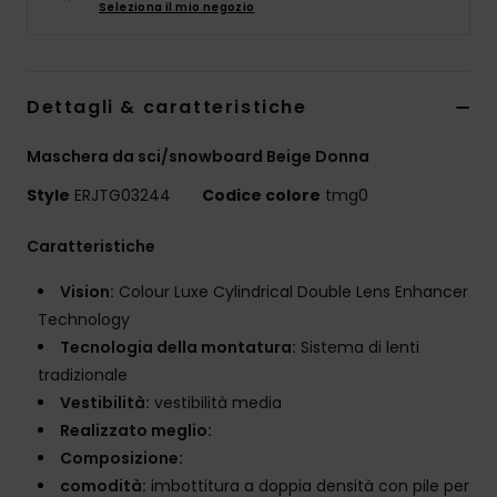
Seleziona il mio negozio
Abbigliame
Accessori
Dettagli & caratteristiche
Calzature
Maschera da sci/snowboard Beige Donna
Style
ERJTG03244
Codice colore
tmg0
Fitness
Caratteristiche
Snow
Vision:
Colour Luxe Cylindrical Double Lens Enhancer
Technology
Swim
Tecnologia della montatura:
Sistema di lenti
tradizionale
Vestibilità:
vestibilità media
Realizzato meglio:
Composizione:
comodità:
imbottitura a doppia densità con pile per