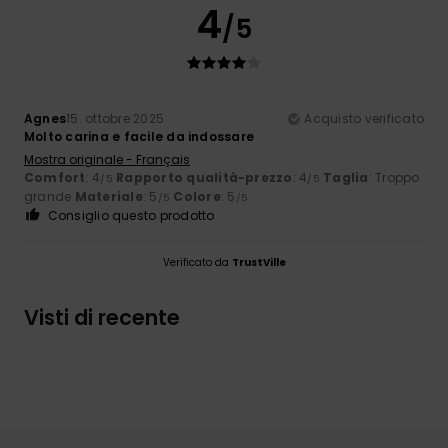
4
/5
Agnes
15. ottobre 2025
Acquisto verificato
Molto carina e facile da indossare
Mostra originale - Français
Comfort
: 4
Rapporto qualità-prezzo
: 4
Taglia
: Troppo
/5
/5
grande
Materiale
: 5
Colore
: 5
/5
/5
Consiglio questo prodotto
Verificato da
TrustVille
Visti di recente