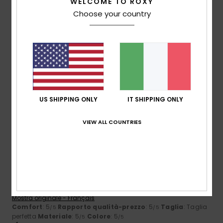
5
WELCOME TO ROXY
/5
Choose your country
Inmaculada
8. aprile 2026
Acquisto verificato
Grazie alla sua struttura, non lascia passare l'acqua
Mostra originale - Castellano
Comfort
: 5
Rapporto qualità-prezzo
: 5
Materiale
: 5
/5
/5
/5
Colore
: 5
/5
US SHIPPING ONLY
IT SHIPPING ONLY
5
/5
VIEW ALL COUNTRIES
Cynthia
12. gennaio 2026
Acquisto verificato
Conosco il prodotto e lo adoro, ma sono rimasto deluso nel
vedere che uno di essi era danneggiato.
Mostra originale - Français
Comfort
: 5
Rapporto qualità-prezzo
: 5
Taglia
: Taglia
/5
/5
perfetta
Materiale
: 5
Colore
: 5
/5
/5