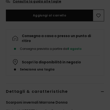
Consulta la guida alle taglie
Abbigliame
Aggiungi al carrello
Accessori
Calzature
Consegna a casa o presso un punto di
ritiro
Fitness
Consegna prevista a partire da
8 agosto
Snow
Scopri la disponibilità in negozio
Seleziona una taglia
Swim
Dettagli & caratteristiche
Scarponi invernali Marrone Donna