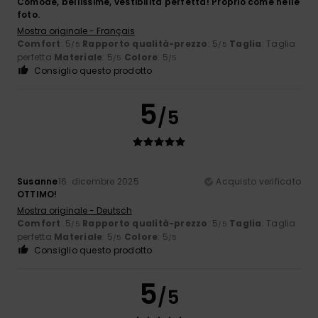
Comode, bellissime, vestibilità perfetta! Proprio come nelle
foto.
Mostra originale - Français
Comfort
: 5
Rapporto qualità-prezzo
: 5
Taglia
: Taglia
/5
/5
perfetta
Materiale
: 5
Colore
: 5
/5
/5
Consiglio questo prodotto
5
/5
Susanne
16. dicembre 2025
Acquisto verificato
OTTIMO!
Mostra originale - Deutsch
Comfort
: 5
Rapporto qualità-prezzo
: 5
Taglia
: Taglia
/5
/5
perfetta
Materiale
: 5
Colore
: 5
/5
/5
Consiglio questo prodotto
5
/5