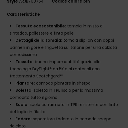
Style
ARJB700754
Codice colore
brn
Caratteristiche
Tessuto ecosostenibile:
tomaia in misto di
sintetico, poliestere e finta pelle
Dettagli della tomaia:
tomaia slip-on con doppi
pannelli in gore e linguetta sul tallone per una calzata
comodissima
Tessuto:
buona impermeabilità grazie alla
tecnologia DryFlight® da 5K e ai materiali con
trattamento Scotchgard™
Plantare:
comodo plantare in sherpa
Soletta:
soletta in TPE liscio per la massima
comodità tutto il giorno
Suola:
suola carrarmato in TPR resistente con finto
dettaglio in filetto
Fodera:
separatore foderato in comodo sherpa
riciclato