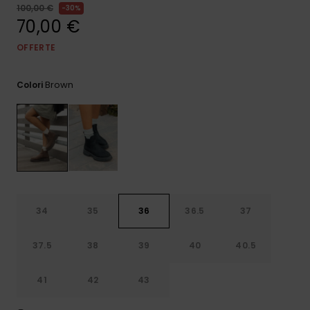
Sole
100,00 €
30%
al nostro modulo
ROXY APP
Jumpsuits &
70,00 €
di contatto.
Playsuits
Borse tecni
Surf
Giacche da
OFFERTE
Consulta
WISHLIST
Neve
le FAQ
Pantaloncini
Accessori s
Cartelle &
Brown
Astucci
Colori
Pantaloni 
Gonne
Neve
Accessori
Costumi da
Bagno
Mute da Su
34
35
36
36.5
37
37.5
38
39
40
40.5
Lycra &
Accessori
Neoprene
41
42
43