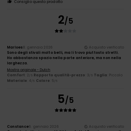
Consiglio questo prodotto
2
/5
Marloes
8. gennaio 2026
Acquisto verificato
Sono degli stivali molto belli, ma li trovo piuttosto stretti.
Ho abbastanza spazio nella parte anteriore, ma non nella
larghezza.
Mostra originale - Dutch
Comfort
: 2
Rapporto qualità-prezzo
: 3
Taglia
: Piccolo
/5
/5
Materiale
: 4
Colore
: 5
/5
/5
5
/5
Constance
6. gennaio 2026
Acquisto verificato