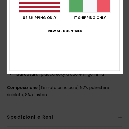
Collezione:
Lagos RG
Tessuto:
tessuto tubolare morbido, robusto,
riciclato, resistente e elasticizzato di 92% poliestere
US SHIPPING ONLY
IT SHIPPING ONLY
riciclato e 8% elastan
Collo:
scollo a cuore
VIEW ALL COUNTRIES
Forma:
set tri a canotta
Imbottitura:
imbottiture staccabili per 12-16 anni
Spalline:
Spalline regolabili con anello e cursore
Copertura:
copertura media
Chiusura:
chiusura fissa
Marcatura:
placca Roxy a cuore in gomma
Composizione
[Tessuto principale] 92% poliestere
riciclato, 8% elastan
Spedizioni e Resi