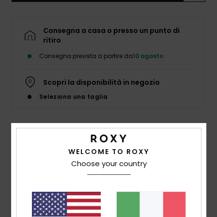
Abbigliame
Consegna a casa o presso un punto di
Accessori
ritiro
Consegna prevista a partire da
10 agosto
Calzature
Scopri la disponibilità in negozio
Fitness
Seleziona una taglia
Snow
Dettagli & caratteristiche
Swim
WELCOME TO ROXY
Costume in due pezzi Arancione Ragazza 6-16
Choose your country
Style
ERGX203653
Codice colore
nkn0
Caratteristiche