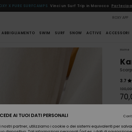
OXY X PURE SURFCAMPS
Vinci un Surf Trip in Marocco
Partecipa
ROXY APP
ABBIGLIAMENTO
SWIM
SURF
SNOW
ACTIVE
ACCESSORI
Home
Ka
Scarp
3.7
100,00
70,
OFFER
EDE AI TUOI DATI PERSONALI
Cont
Color
 nostri partner, utilizziamo i cookie o dei sistemi equivalenti per sal
uo dispositivo. Tali informazioni personali (ad es. i dati di navigazione e