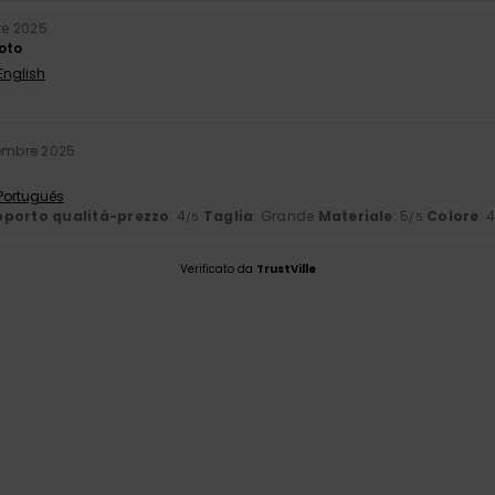
re 2025
oto
English
embre 2025
 Português
porto qualità-prezzo
: 4
Taglia
: Grande
Materiale
: 5
Colore
: 
/5
/5
Verificato da
TrustVille