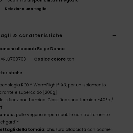
Seleziona una taglia
agli & caratteristiche
oncini allacciati Beige Donna
ARJB700703
Codice colore
tan
teristiche
ecnologia ROXY WarmFlight® X3, per un isolamento
pirante e supercaldo [200g]
lassificazione termica: Classificazione termica -40°c /
°f
omaia:
pelle vegana impermeabile con trattamento
tchgard™
ettagli della tomaia:
chiusura allacciata con occhielli