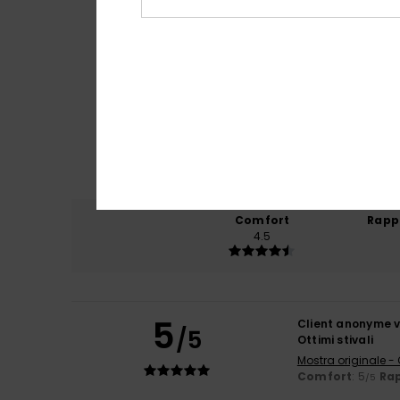
Comfort
Rapp
4.5
5
Client anonyme v
/5
Ottimi stivali
Mostra originale -
Comfort
: 5
Rap
/5