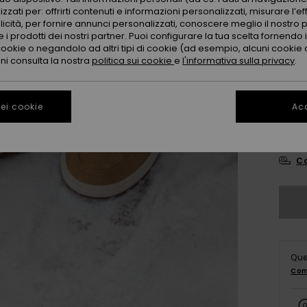
zzati per: offrirti contenuti e informazioni personalizzati, misurare l’ef
licità, per fornire annunci personalizzati, conoscere meglio il nostro 
 i prodotti dei nostri partner. Puoi configurare la tua scelta fornendo
cookie o negandolo ad altri tipi di cookie (ad esempio, alcuni cookie di
oni consulta la nostra
politica sui cookie
e
l'informativa sulla privacy
.
3
ei cookie
Acc
4
Co
Que
Com