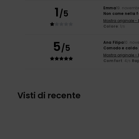
1
Emma
19. novemb
/5
Non come nella f
Mostra originale - 
Colore
: 1
/5
5
Ana Filipa
10. nov
/5
Comodo e caldo
Mostra originale -
Comfort
: 4
Rap
/5
Visti di recente