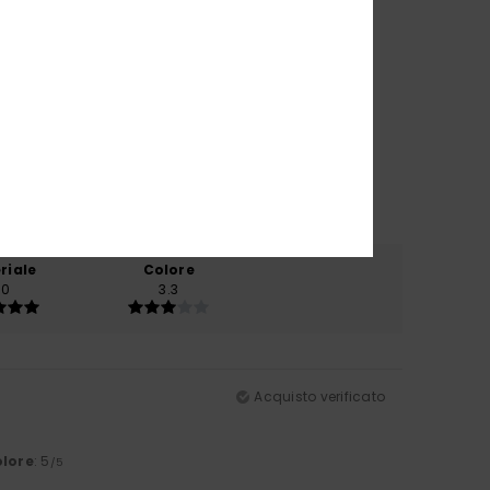
riale
Colore
.0
3.3
Acquisto verificato
lore
: 5
/5