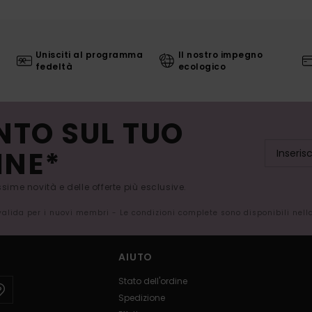
Unisciti al programma
Il nostro impegno
fedeltà
ecologico
NTO SUL TUO
INE*
issime novità e delle offerte più esclusive.
 valida per i nuovi membri - Le condizioni complete sono disponibili nel
AIUTO
Stato dell'ordine
Spedizione