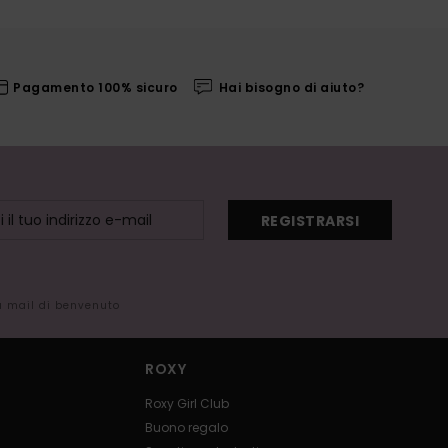
Pagamento 100% sicuro
Hai bisogno di aiuto?
REGISTRARSI
la mail di benvenuto
ROXY
Roxy Girl Club
Buono regalo