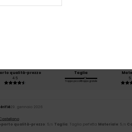
Punteggio medio
3.7
/5
basato su
3 recensioni verificate
dal novembre 2025
Il 0% dei nostri clienti consiglia questo prodotto
orto qualità-prezzo
Taglia
Mate
4.5
5
Troppo piccolo
Troppo grande
érifié
29. gennaio 2026
 Castellano
porto qualità-prezzo
: 5
Taglia
: Taglia perfetta
Materiale
: 5
Co
/5
/5