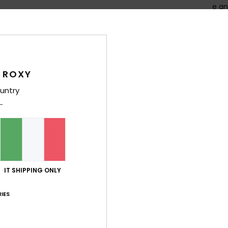
e an
L
C
p
ecop
S
 ROXY
ROXY
untry
A
Comp
tessu
Sped
IT SHIPPING ONLY
IES