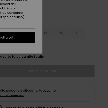
ficacia dei
pubblico o
 il tuo consenso
 tipo analitico).
6
37
38
39
40
41
etta tutti
2
nsulta la guida alle taglie
Articolo esaurito
sto prodotto è attualmente esaurito.
pra altre opzioni
Scopri la disponibilità in negozio