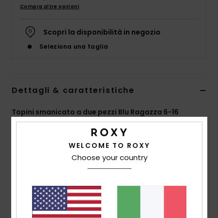
Abbigliame
Compra altre opzioni
Scopri la disponibilità in negozio
Accessori
Seleziona una taglia
Calzature
Dettagli & caratteristiche
Fitness
Topini smanicato a due pezzi Blu Ragazza 6-16
Snow
Style
ERGX203561
Codice colore
xbmn
WELCOME TO ROXY
Swim
Caratteristiche
Choose your country
Collezione:
collezione Ilacabo
Tessuto:
misto di poliestere morbido, riciclato,
resistente al cloro ed elasticizzato
Forma:
top a canotta