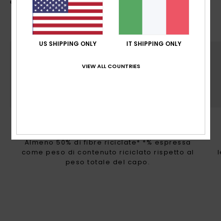
e di origine naturale, l’uso coscienzioso dell’acqua
e dell’energia e un minore impatto ambientale
US SHIPPING ONLY
IT SHIPPING ONLY
VIEW ALL COUNTRIES
SOSTENIBILITÀ
Almeno 50% di fibre riciclate* *% espressa
come peso di contenuto riciclato rispetto al
peso totale del capo.