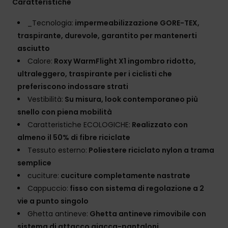
Caratteristiche
_Tecnologia:
impermeabilizzazione GORE-TEX,
traspirante, durevole, garantito per mantenerti
asciutto
Calore:
Roxy WarmFlight X1 ingombro ridotto,
ultraleggero, traspirante per i ciclisti che
preferiscono indossare strati
Vestibilità:
Su misura, look contemporaneo più
snello con piena mobilità
Caratteristiche ECOLOGICHE:
Realizzato con
almeno il 50% di fibre riciclate
Tessuto esterno:
Poliestere riciclato nylon a trama
semplice
cuciture:
cuciture completamente nastrate
Cappuccio:
fisso con sistema di regolazione a 2
vie a punto singolo
Ghetta antineve:
Ghetta antineve rimovibile con
sistema di attacco giacca-pantaloni