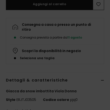
Abbigliame
Aggiungi al carrello
Accessori
Consegna a casa o presso un punto di
ritiro
Calzature
Consegna prevista a partire da
11 agosto
Fitness
Scopri la disponibilità in negozio
Seleziona una taglia
Snow
Swim
Dettagli & caratteristiche
Giacca da snow imbottita Viola Donna
Style
ERJTJ03505
Codice colore
pjq0