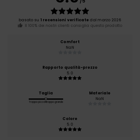
/5
basato su
1 recensioni verificate
dal marzo 2026
Il 100% dei nostri clienti consiglia questo prodotto
Comfort
NaN
Rapporto qualità-prezzo
5.0
Taglia
Materiale
NaN
Troppo piccolo
Troppo grande
Colore
5.0