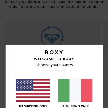
e di origine naturale, l’uso coscienzioso dell’acqua
e dell’energia e un minore impatto ambientale
WELCOME TO ROXY
SOSTENIBILITÀ
Choose your country
Almeno 75% di fibre riciclate* *% espressa
come peso di contenuto riciclato rispetto al
peso totale del capo.
US SHIPPING ONLY
IT SHIPPING ONLY