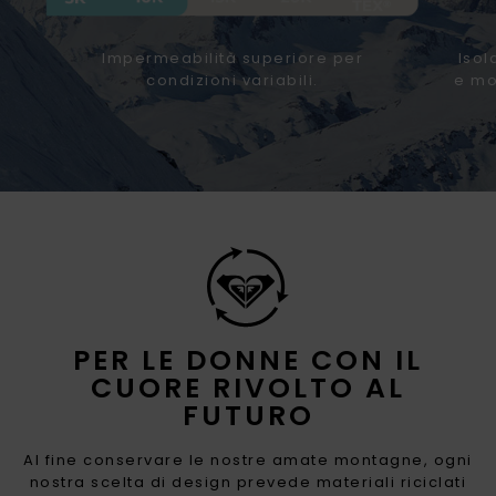
Impermeabilità superiore per
Isol
condizioni variabili.
e mo
PER LE DONNE CON IL
CUORE RIVOLTO AL
FUTURO
Al fine conservare le nostre amate montagne, ogni
nostra scelta di design prevede materiali riciclati