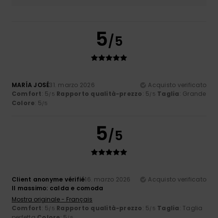
5
/5
MARÍA JOSÉ
31. marzo 2026
Acquisto verificato
Comfort
: 5
Rapporto qualità-prezzo
: 5
Taglia
: Grande
/5
/5
Colore
: 5
/5
5
/5
Client anonyme vérifié
16. marzo 2026
Acquisto verificato
Il massimo: calda e comoda
Mostra originale - Français
Comfort
: 5
Rapporto qualità-prezzo
: 5
Taglia
: Taglia
/5
/5
perfetta
Colore
: 5
/5