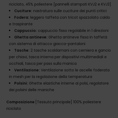
riciclato, 45% poliestere [pannelli stampati KVJ2 e KVJ3]
Cuciture:
nastratura sulle cuciture dei punti critici
Fodera:
leggero taffeta con tricot spazzolato caldo
e traspirante
Cappuccio:
cappuccio fisso regolabile in 1 direzioni
Ghetta antineve:
Ghetta antineve fissa in taffetà
con sistema di attacco giacca-pantaloni
Tasche:
2 tasche scaldamani con cerniera e gancio
per chiavi, tasca interna per dispositivi multimediali e
occhiali, tasca per pass sulla manica
Ventilazione:
Ventilazione sotto le ascelle foderata
in mesh per la regolazione della temperatura
Polsini:
Ghette elastiche interne ai polsi, regolatore
dei polsini delle maniche
Composizione
[Tessuto principale] 100% poliestere
riciclato