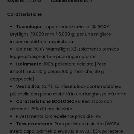
Style
ERJTJ03531
Codice colore
kvj0
Caratteristiche
Tecnologia:
Impermeabilizzazione 10K ROXY
DryFlight [10.000 mm / 5.000 g] per una migliore
impermeabilità e traspirabilità
Calore:
ROXY WarmFlight X2 isolamento termico
leggero, traspirante e poco ingombrante
Isolamento:
100% poliestere riciclato [Peso
imbottitura: 120 g corpo, 100 g maniche, 60 g
cappuccio]
Vestibilità:
Corto su misura, look contemporaneo
più snello con piena mobilità in una lunghezza più corta
Caratteristiche ECOLOGICHE:
Realizzato con
almeno il 75% di fibre riciclate
Rivestimento idrorepellente privo di PFAS
Tessuto esterno:
Puro poliestere riciclato [WCF4
intero capo, pannelli pieni KVJ2 e KVJ3], 55% poliestere