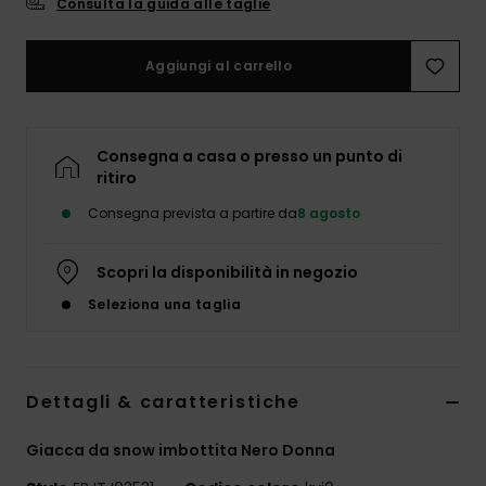
Consulta la guida alle taglie
Abbigliame
Aggiungi al carrello
Accessori
Calzature
Consegna a casa o presso un punto di
ritiro
Fitness
Consegna prevista a partire da
8 agosto
Snow
Scopri la disponibilità in negozio
Seleziona una taglia
Swim
Dettagli & caratteristiche
Giacca da snow imbottita Nero Donna