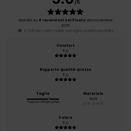
/5
basato su
4 recensioni verificate
dal novembre
2025
Il 75% dei nostri clienti consiglia questo prodotto
Comfort
5.0
Rapporto qualità-prezzo
5.0
Taglia
Materiale
NaN
Troppo piccolo
Troppo grande
Colore
5.0