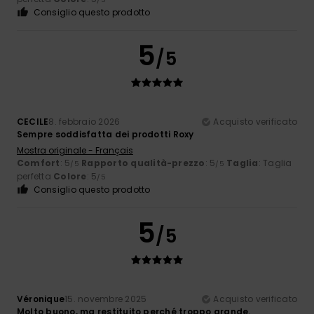
Consiglio questo prodotto
5
/5
CECILE
8. febbraio 2026
Acquisto verificato
Sempre soddisfatta dei prodotti Roxy
Mostra originale - Français
Comfort
: 5
Rapporto qualità-prezzo
: 5
Taglia
: Taglia
/5
/5
perfetta
Colore
: 5
/5
Consiglio questo prodotto
5
/5
Véronique
15. novembre 2025
Acquisto verificato
Molto buono, ma restituito perché troppo grande.