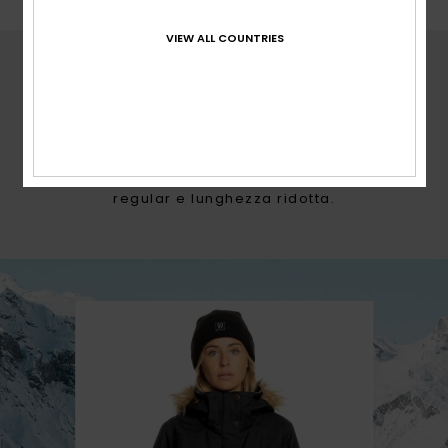
VIEW ALL COUNTRIES
VESTIBILITÀ ROXY
TAILORED SHORT
Look più asciutto e contemporaneo con
tutta la libertà di movimento del taglio
regular e lunghezza ridotta.