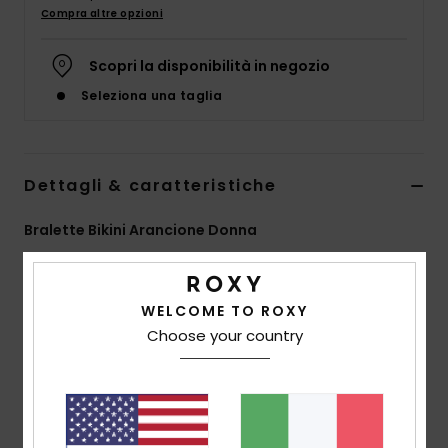
Abbigliame
Compra altre opzioni
Scopri la disponibilità in negozio
Accessori
Seleziona una taglia
Calzature
Dettagli & caratteristiche
Fitness
Bralette Bikini Arancione Donna
Snow
Style
ERJX305143
Codice colore
ngz6
Swim
WELCOME TO ROXY
Caratteristiche
Choose your country
Tessuto:
nylon in punto smock morbido, riciclato,
elasticizzato e resistente
Forma:
forma a bralette
Collo:
scollo squadrato davanti per un look moderno