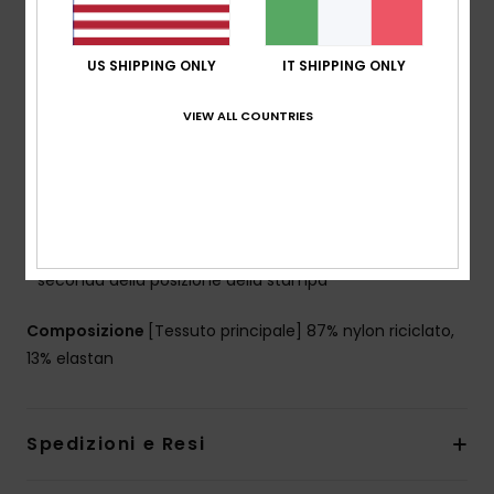
e femminile
Copertura:
copertura media
Sostegno:
sostegno regolare
US SHIPPING ONLY
IT SHIPPING ONLY
Imbottitura:
imbottiture staccabili
Spalline:
spalline regolabili con anelli e cursori
VIEW ALL COUNTRIES
Chiusura:
gancio con 3 fori per regolare la
lunghezza posteriore
Coppe:
ideale per coppe taglia A/B/C
Piastra ROXY in gomma
L'aspetto del prodotto potrebbe cambiare a
seconda della posizione della stampa
Composizione
[Tessuto principale] 87% nylon riciclato,
13% elastan
Spedizioni e Resi