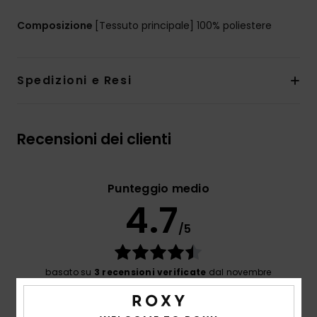
Composizione
[Tessuto principale] 100% poliestere
Spedizioni e Resi
Recensioni dei clienti
Punteggio medio
4.7
/5
basato su
3 recensioni verificate
dal novembre
2025
Il 100% dei nostri clienti consiglia questo prodotto