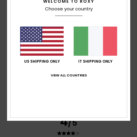
WELCOME TO ROXY
Comfort
Choose your country
4.7
Rapporto qualità-prezzo
4.3
Taglia
Materiale
US SHIPPING ONLY
IT SHIPPING ONLY
4.7
Troppo piccolo
Troppo grande
VIEW ALL COUNTRIES
Colore
4.7
4
/5