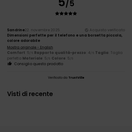
5
/5
Sandrine
22. novembre 2025
Acquisto verificato
Dimensioni perfette per il telefono e una borsetta piccola,
colore adorabile
Mostra originale - English
Comfort
: 5
Rapporto qualità-prezzo
: 4
Taglia
: Taglia
/5
/5
perfetta
Materiale
: 5
Colore
: 5
/5
/5
Consiglio questo prodotto
Verificato da
TrustVille
Visti di recente