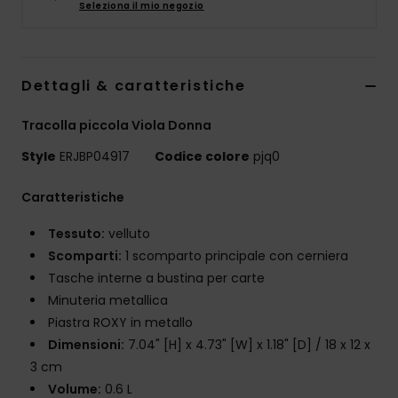
Seleziona il mio negozio
Abbigliame
Accessori
Dettagli & caratteristiche
Calzature
Tracolla piccola Viola Donna
Style
ERJBP04917
Codice colore
pjq0
Fitness
Caratteristiche
Snow
Tessuto:
velluto
Scomparti:
1 scomparto principale con cerniera
Swim
Tasche interne a bustina per carte
Minuteria metallica
Piastra ROXY in metallo
Dimensioni:
7.04" [H] x 4.73" [W] x 1.18" [D] / 18 x 12 x
3 cm
Volume:
0.6 L