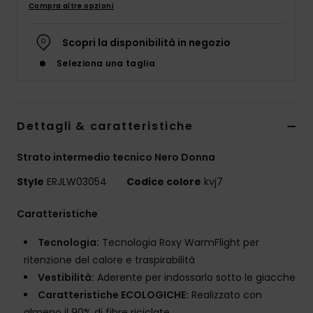
Compra altre opzioni
Abbigliame
Scopri la disponibilità in negozio
Accessori
Seleziona una taglia
Calzature
Dettagli & caratteristiche
Fitness
Strato intermedio tecnico Nero Donna
Snow
Style
ERJLW03054
Codice colore
kvj7
Caratteristiche
Swim
Tecnologia:
Tecnologia Roxy WarmFlight per
ritenzione del calore e traspirabilità
Vestibilità:
Aderente per indossarlo sotto le giacche
Caratteristiche ECOLOGICHE:
Realizzato con
almeno il 90% di fibre riciclate