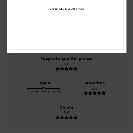
VIEW ALL COUNTRIES
basato su
1 recensioni verificate
dal dicembre 2025
Il 100% dei nostri clienti consiglia questo prodotto
Comfort
5.0
Rapporto qualità-prezzo
5.0
Taglia
Materiale
5.0
Troppo piccolo
Troppo grande
Colore
5.0