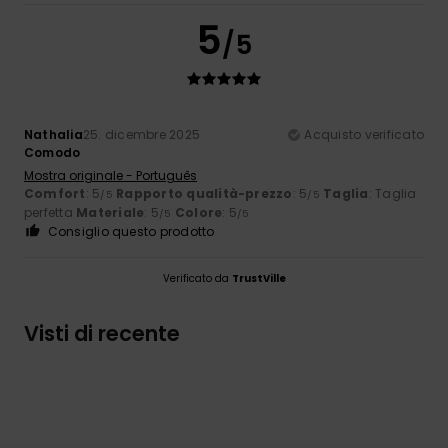
5
/5
Nathalia
25. dicembre 2025
Acquisto verificato
Comodo
Mostra originale - Português
Comfort
: 5
Rapporto qualità-prezzo
: 5
Taglia
: Taglia
/5
/5
perfetta
Materiale
: 5
Colore
: 5
/5
/5
Consiglio questo prodotto
Verificato da
TrustVille
Visti di recente