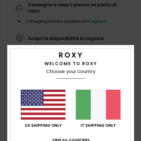
Abbigliame
Consegna a casa o presso un punto di
ritiro
Consegna prevista a partire da
10 agosto
Accessori
Scopri la disponibilità in negozio
Calzature
Seleziona una taglia
Fitness
WELCOME TO ROXY
Choose your country
Dettagli & caratteristiche
Snow
Top a Maniche Lunghe Bianco Donna
Swim
Style
ERJKT04102
Codice colore
wbk3
Caratteristiche
US SHIPPING ONLY
IT SHIPPING ONLY
Tessuto:
misto di poliestere ed elastan [215 g/m2]
Vestibilità:
vestibilità relaxed
VIEW ALL COUNTRIES