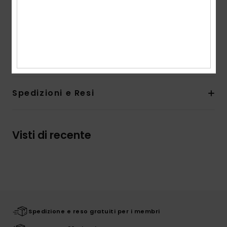
Collo:
Girocollo
Marcatura:
etichetta Roxy in tessuto sull'orlo
Altre caratteristiche:
finitura in overlock a vista
Composizione
96% poliestere, 4% elastan
Spedizioni e Resi
Visti di recente
Spedizione e reso gratuiti per i membri