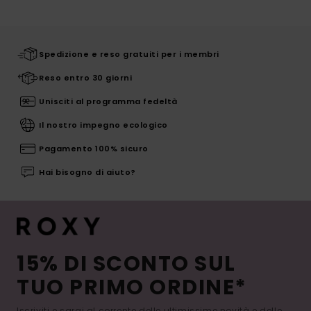
Spedizione e reso gratuiti per i membri
Reso entro 30 giorni
Unisciti al programma fedeltà
Il nostro impegno ecologico
Pagamento 100% sicuro
Hai bisogno di aiuto?
15% DI SCONTO SUL
TUO PRIMO ORDINE*
Iscriviti e sarai al corrente delle ultimissime novità e delle