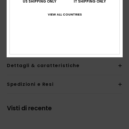
US SHIPPING ONLY
IT SHIPPING ONLY
preferisce rimanere sulla sabbia. Le spalline fisse
mantengono il costume in posizione ovunque ti
VIEW ALL COUNTRIES
conduca la tua giornata, mentre il supporto regular e la
copertura media con gamba alta liberano i movimenti
mentre tu ti godi il sole. Le coppe staccabili offrono un
po’ di sostegno in più, mentre la placca ROXY in gomma
completa il costume intero Colorjam.
Dettagli & caratteristiche
Spedizioni e Resi
Visti di recente