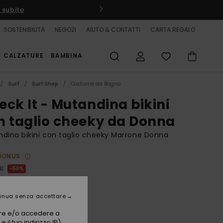
 subito
R
SOSTENIBILITÀ
NEGOZI
AIUTO & CONTATTI
CARTA REGALO
CALZATURE
BAMBINA
Surf
Surf Shop
Costume da Bagno
eck It - Mutandina bikini
n taglio cheeky da Donna
dina bikini con taglio cheeky Marrone Donna
BONUS
 €
50%
00 €
inua senza accettare
TE
vare e/o accedere a
 il tuo indirizzo IP)