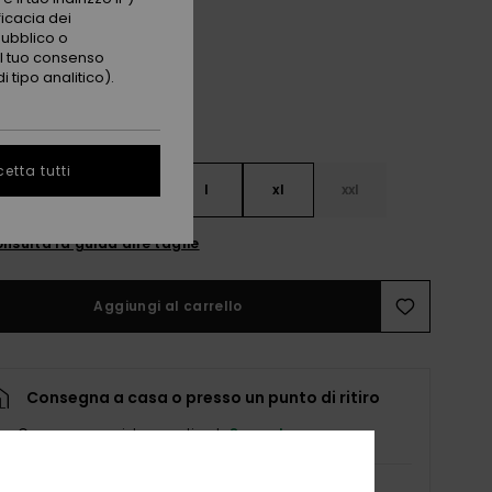
Cork Flower Box
i
ficacia dei
pubblico o
 il tuo consenso
 tipo analitico).
etta tutti
s
m
l
xl
xxl
nsulta la guida alle taglie
Aggiungi al carrello
Consegna a casa o presso un punto di ritiro
Consegna prevista a partire da
8 agosto