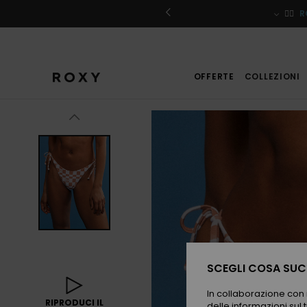
Salta
alle
iviti
🏄‍♀️
R
informazioni
sul
prodotto
OFFERTE
COLLEZIONI
SCEGLI COSA SUCC
In collaborazione con i
RIPRODUCI IL
delle informazioni sul t