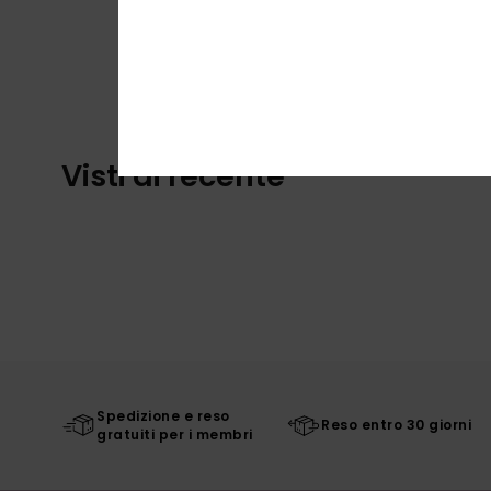
Visti di recente
Spedizione e reso
Reso entro 30 giorni
gratuiti per i membri