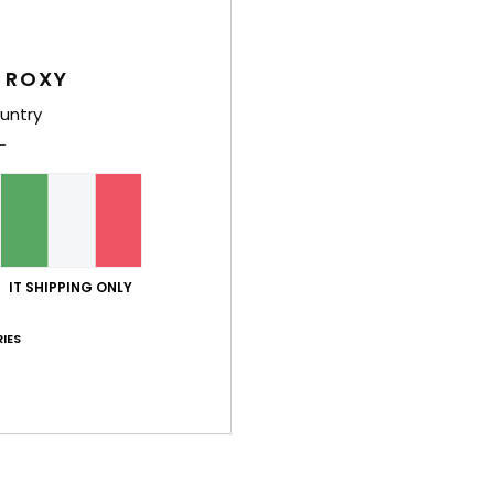
 ROXY
untry
Des
Lascia
Check
testu
elasti
IT SHIPPING ONLY
L’ele
vita 
IES
fiocc
morbi
gomma
reggis