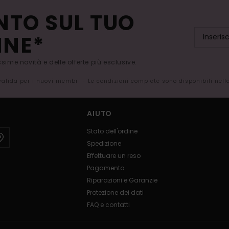
NTO SUL TUO
INE*
issime novità e delle offerte più esclusive.
 valida per i nuovi membri - Le condizioni complete sono disponibili nel
AIUTO
Stato dell'ordine
Spedizione
Effettuare un reso
Pagamento
Riparazioni e Garanzie
Protezione dei dati
FAQ e contatti