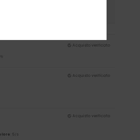
riale
Colore
.3
5.0
Acquisto verificato
/5
Acquisto verificato
Acquisto verificato
olore
: 5
/5