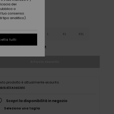
ficacia dei
pubblico o
 il tuo consenso
 tipo analitico).
S
S
M
L
XL
XXL
etta tutti
nsulta la guida alle taglie
Articolo esaurito
sto prodotto è attualmente esaurito.
pra altre opzioni
Scopri la disponibilità in negozio
Seleziona una taglia