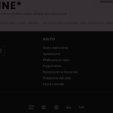
INE*
issime novità e delle offerte più esclusive.
 valida per i nuovi membri - Le condizioni complete sono disponibili nel
AIUTO
Stato dell'ordine
Spedizione
Effettuare un reso
Pagamento
Riparazioni e Garanzie
Protezione dei dati
FAQ e contatti