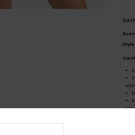
Dett
Boar
Style
Carat
C
T
elas
L
V
nas
C
M