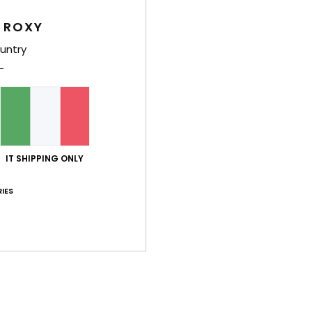
Comp
8% el
 ROXY
untry
Sped
IT SHIPPING ONLY
IES
Punteggio medio
3.7
/5
basato su
3 recensioni verificate
dal febbraio 2026
Il 33% dei nostri clienti consiglia questo prodotto