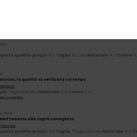
orto qualità-prezzo
Taglia
Mate
4.0
4
Troppo piccolo
Troppo grande
2026
porto qualità-prezzo
: 4
Taglia
: Piccolo
Materiale
: 4
Colore
: 5
/5
/5
26
aloncini, la qualità va verificata col tempo
 Deutsch
lia
: Taglia perfetta
Materiale
: 5
Colore
: 5
/5
/5
sto prodotto
io 2026
esattamente alla taglia consigliata
 Français
porto qualità-prezzo
: 4
Taglia
: Troppo piccolo
Materiale
: 4
C
/5
/5