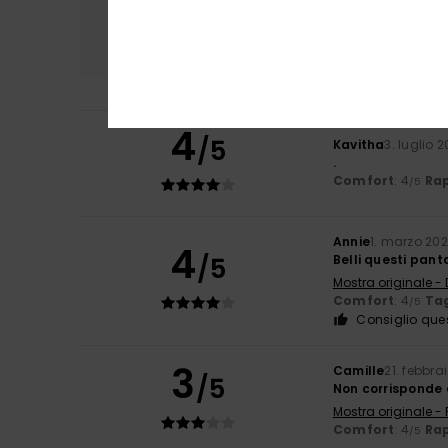
Comfort
Rapp
4.0
4
/5
Kavitha
3. luglio 
.
Comfort
: 4
Rap
/5
Annie
1. marzo 20
4
/5
Belli questi pant
Mostra originale -
Comfort
: 4
Tag
/5
Consiglio que
3
Camille
21. febbra
/5
Non corrisponde 
Mostra originale -
Comfort
: 4
Rap
/5