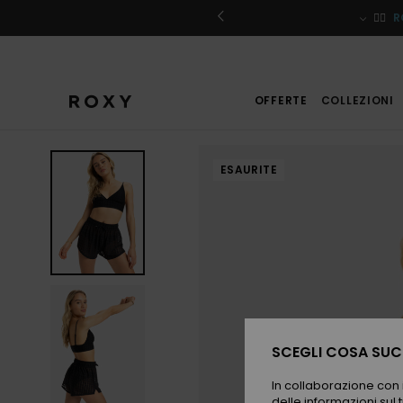
Salta
alle
iviti
🏄‍♀️
R
informazioni
sul
prodotto
OFFERTE
COLLEZIONI
ESAURITE
SCEGLI COSA SUCC
In collaborazione con i
delle informazioni sul t