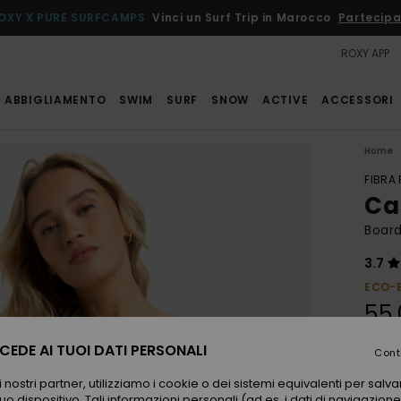
OXY X PURE SURFCAMPS
Vinci un Surf Trip in Marocco
Partecipa
ROXY APP
ABBIGLIAMENTO
SWIM
SURF
SNOW
ACTIVE
ACCESSORI
Home
FIBRA
Ca
Boar
3.7
ECO-
55,
EDE AI TUOI DATI PERSONALI
Cont
Color
 nostri partner, utilizziamo i cookie o dei sistemi equivalenti per sal
uo dispositivo. Tali informazioni personali (ad es. i dati di navigazione e