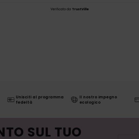
Verificato da
TrustVille
Unisciti al programma
Il nostro impegno
fedeltà
ecologico
NTO SUL TUO