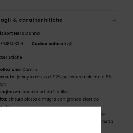
agli & caratteristiche
dshort Nero Donna
ERJBS03316
Codice colore
kvj0
teristiche
ollezione:
Camilo
essuto:
jersey in misto di 92% poliestere riciclato e 8%
tan
unghezza:
boardshort da 2 pollici
ita:
cintura piatta a maglia con grande elastico
costo
hiusura:
chiusura con coulisse a sostegno elevato
arcatura:
placca Roxy in gomma sulla gamba sinistra