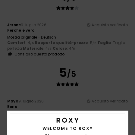
Jerone
9. luglio 2026
Acquisto verificato
Perché è vero
Mostra originale - Deutsch
Comfort
: 4
Rapporto qualità-prezzo
: 5
Taglia
: Taglia
/5
/5
perfetta
Materiale
: 4
Colore
: 4
/5
/5
Consiglio questo prodotto
5
/5
Maya
9. luglio 2026
Acquisto verificato
Bene
Mostra originale - Deutsch
Comfort
: 5
Rapporto qualità-prezzo
: 5
Taglia
: Taglia
/5
/5
perfetta
Materiale
: 5
Colore
: 5
/5
/5
WELCOME TO ROXY
Consiglio questo prodotto