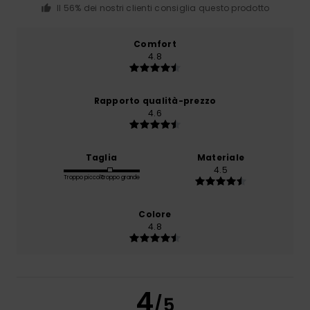
Il 56% dei nostri clienti consiglia questo prodotto
Comfort
4.8
Rapporto qualità-prezzo
4.6
Taglia
Materiale
4.5
Troppo piccolo
Troppo grande
Colore
4.8
4
/5