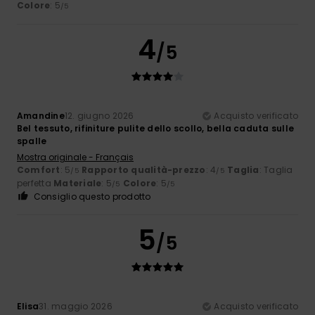
Colore
: 5
/5
4
/5
Amandine
12. giugno 2026
Acquisto verificato
Bel tessuto, rifiniture pulite dello scollo, bella caduta sulle
spalle
Mostra originale - Français
Comfort
: 5
Rapporto qualità-prezzo
: 4
Taglia
: Taglia
/5
/5
perfetta
Materiale
: 5
Colore
: 5
/5
/5
Consiglio questo prodotto
5
/5
Elisa
31. maggio 2026
Acquisto verificato