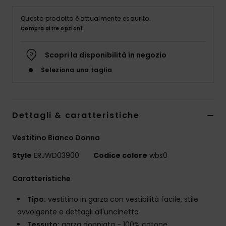
Abbigliame
Questo prodotto è attualmente esaurito.
Compra altre opzioni
Accessori
Scopri la disponibilità in negozio
Calzature
Seleziona una taglia
Fitness
Dettagli & caratteristiche
Snow
Vestitino Bianco Donna
Swim
Style
ERJWD03900
Codice colore
wbs0
Caratteristiche
Tipo:
vestitino in garza con vestibilità facile, stile
avvolgente e dettagli all'uncinetto
Tessuto:
garza doppiata - 100% cotone