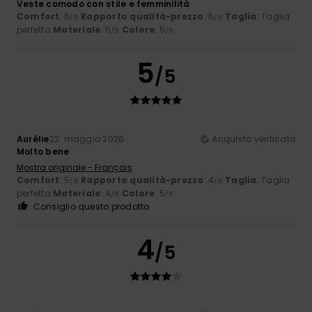
Veste comodo con stile e femminilità
Comfort
: 5
Rapporto qualità-prezzo
: 5
Taglia
: Taglia
/5
/5
perfetta
Materiale
: 5
Colore
: 5
/5
/5
5
/5
Aurélie
22. maggio 2026
Acquisto verificato
Molto bene
Mostra originale - Français
Comfort
: 5
Rapporto qualità-prezzo
: 4
Taglia
: Taglia
/5
/5
perfetta
Materiale
: 4
Colore
: 5
/5
/5
Consiglio questo prodotto
4
/5