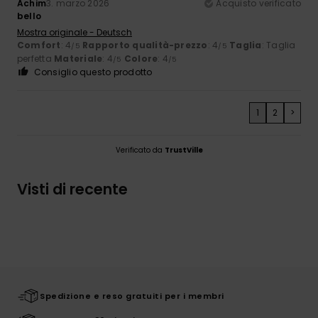
Achim
3. marzo 2026
Acquisto verificato
bello
Mostra originale - Deutsch
Comfort
: 4
Rapporto qualità-prezzo
: 4
Taglia
: Taglia
/5
/5
perfetta
Materiale
: 4
Colore
: 4
/5
/5
Consiglio questo prodotto
1
2
>
Verificato da
TrustVille
Visti di recente
Spedizione e reso gratuiti per i membri