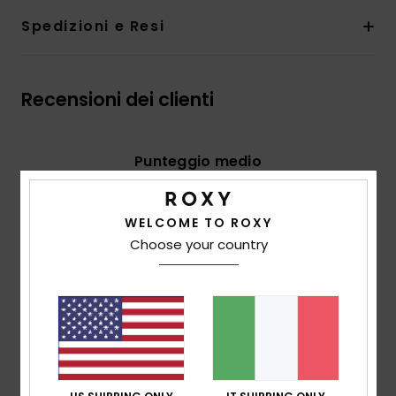
Spedizioni e Resi
Recensioni dei clienti
Punteggio medio
5.0
/5
WELCOME TO ROXY
Choose your country
basato su
3 recensioni verificate
dal settembre
2025
Il 100% dei nostri clienti consiglia questo prodotto
Comfort
5.0