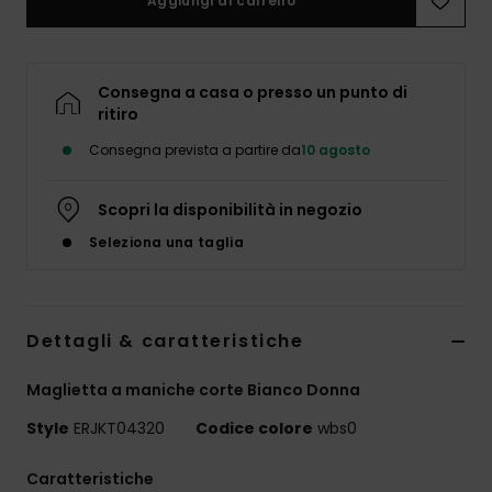
Aggiungi al carrello
Abbigliame
Accessori
Consegna a casa o presso un punto di
ritiro
Calzature
Consegna prevista a partire da
10 agosto
Fitness
Scopri la disponibilità in negozio
Seleziona una taglia
Snow
Swim
Dettagli & caratteristiche
Maglietta a maniche corte Bianco Donna
Style
ERJKT04320
Codice colore
wbs0
Caratteristiche