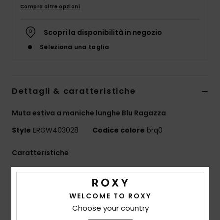
Abbigliame
Compra altre opzioni
Scopri la disponibilità in negozio
Accessori
Seleziona una taglia
Calzature
Dettagli & caratteristiche
Fitness
Muta estiva a maniche lunghe Blu Ragazza
Snow
Style
ERGW403028
Codice colore
brq0
Swim
Caratteristiche
Collezione:
collezione Prologue
Tessuto:
neoprene su busto e gambe
WELCOME TO ROXY
HYPERSTRETCH 3.0 sulle braccia e davanti sulla parte
Choose your country
inferiore delle gambe