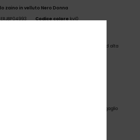
lo zaino in velluto Nero Donna
ERJBP04993
Codice colore
kvj0
teristiche
essuto:
tessuto: tessuto Sol Searcher Summer ad alta
ure
comparti:
1 scomparto principale con cerniera
comparto imbottito per laptop
 tasca frontale con zip
 tasche laterali per borraccia
inghie:
tracolla regolabile con coulisse
inforzo:
pannello posteriore imbottito
aratteristiche:
cinghia per fissare lo zaino al bagaglio
arcatura:
placca in Roxy metallo
imensioni:
36.5 cm [H] x 31.2 cm [L] x 11 cm [P]
olume:
13 L