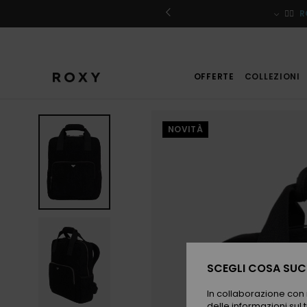
Salta
alle
iviti
🏄‍♀️
R
informazioni
sul
prodotto
OFFERTE
COLLEZIONI
NOVITÀ
SCEGLI COSA SUCC
In collaborazione con i
delle informazioni sul t