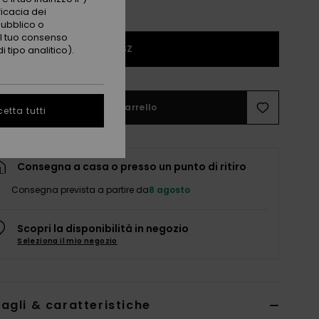
ficacia dei
pubblico o
 il tuo consenso
1SZ
 tipo analitico).
Aggiungi al carrello
etta tutti
Consegna a casa o presso un punto di ritiro
Consegna prevista a partire da
8 agosto
Scopri la disponibilità in negozio
Seleziona il mio negozio
agli & caratteristiche