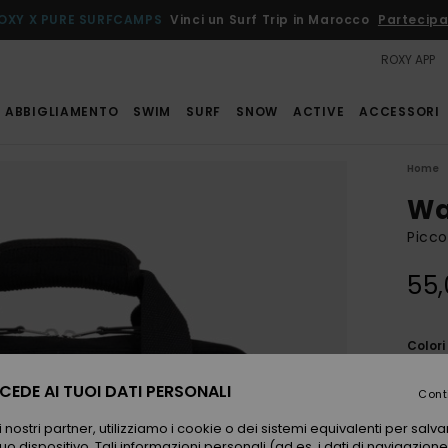
OXY X PURE SURFCAMPS
Vinci un Surf Trip in Marocco
Partecipa
ROXY APP
ABBIGLIAMENTO
SWIM
SURF
SNOW
ACTIVE
ACCESSORI
Home
Wa
Picco
55,
Color
EDE AI TUOI DATI PERSONALI
Cont
 nostri partner, utilizziamo i cookie o dei sistemi equivalenti per sal
uo dispositivo. Tali informazioni personali (ad es. i dati di navigazione e