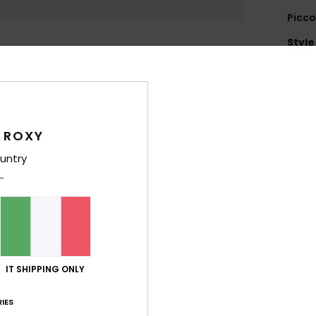
Picco
Style
Carat
T
text
 ROXY
S
S
untry
1
2
C
R
C
M
IT SHIPPING ONLY
D
v
IES