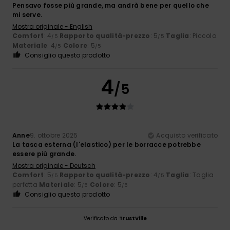
Pensavo fosse più grande, ma andrà bene per quello che
mi serve.
Mostra originale - English
Comfort
: 4
Rapporto qualità-prezzo
: 5
Taglia
: Piccolo
/5
/5
Materiale
: 4
Colore
: 5
/5
/5
Consiglio questo prodotto
4
/5
Anne
9. ottobre 2025
Acquisto verificato
La tasca esterna (l'elastico) per le borracce potrebbe
essere più grande.
Mostra originale - Deutsch
Comfort
: 5
Rapporto qualità-prezzo
: 4
Taglia
: Taglia
/5
/5
perfetta
Materiale
: 5
Colore
: 5
/5
/5
Consiglio questo prodotto
Verificato da
TrustVille