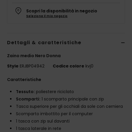
Abbigliame
Scopri la disponibilità in negozio
Seleziona il mio negozio
Accessori
Calzature
Dettagli & caratteristiche
Zaino medio Nero Donna
Fitness
Style
ERJBP04942
Codice colore
kvj0
Snow
Caratteristiche
Swim
Tessuto:
poliestere riciclato
Scomparti:
1 scomparto principale con zip
Tasca superiore per gli occhiali da sole con cerniera
Scomparto imbottito per il computer
1 tasca con zip sul davanti
1 tasca laterale in rete