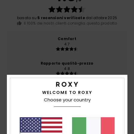
basato su
5 recensioni verificate
dal ottobre 2025
Il 100% dei nostri clienti consiglia questo prodotto
Comfort
4.7
Rapporto qualità-prezzo
4.8
Taglia
Materiale
WELCOME TO ROXY
4.8
Troppo piccolo
Troppo grande
Choose your country
Colore
5.0