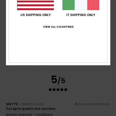
5
/5
US SHIPPING ONLY
IT SHIPPING ONLY
VIEW ALL COUNTRIES
Sian
3. marzo 2026
Acquisto verificato
Ottimo rapporto qualità-prezzo, consegna rapida
Mostra originale - English
Rapporto qualità-prezzo
: 5
Taglia
: Taglia perfetta
/5
Materiale
: 5
Colore
: 5
/5
/5
Consiglio questo prodotto
5
/5
MAYTE
2. febbraio 2026
Acquisto verificato
È proprio quello che cercavo.
Mostra originale - Castellano