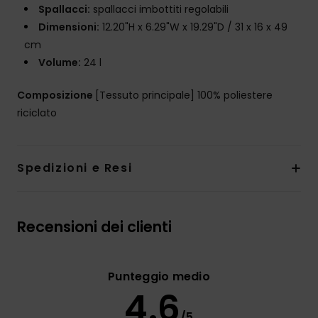
Spallacci:
spallacci imbottiti regolabili
Dimensioni:
12.20"H x 6.29"W x 19.29"D / 31 x 16 x 49
cm
Volume:
24 l
Composizione
[Tessuto principale] 100% poliestere
riciclato
Spedizioni e Resi
Recensioni dei clienti
Punteggio medio
4.6
/5