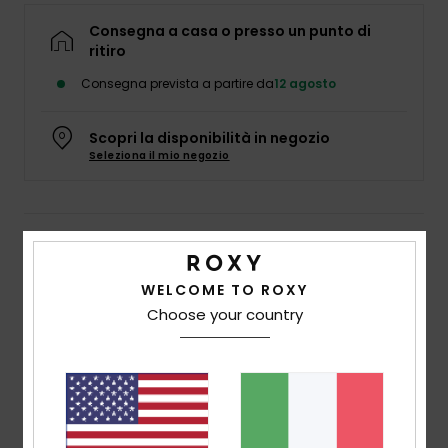
Abbigliame
Consegna a casa o presso un punto di
ritiro
Accessori
Consegna prevista a partire da
12 agosto
Calzature
Scopri la disponibilità in negozio
Seleziona il mio negozio
Fitness
Dettagli & caratteristiche
Snow
Lente di ricambio di base Bianco Donna
WELCOME TO ROXY
Swim
Choose your country
Style
ERJGL03004
Codice colore
wbz0
Caratteristiche
lente:
doppia lente cilindrica
Trattamento antigraffio e antinebbia