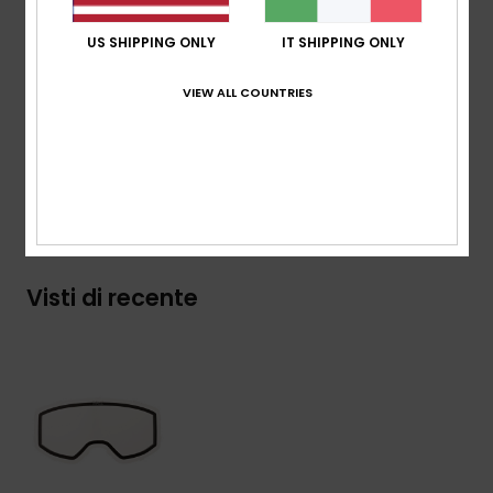
protezione uv:
100% protezione uv
garanzia:
garanzia 2 anni
US SHIPPING ONLY
IT SHIPPING ONLY
Standard:
certificazione EN 174
VIEW ALL COUNTRIES
Composizione
[Tessuto principale] 100% plastica
Spedizioni e Resi
Visti di recente