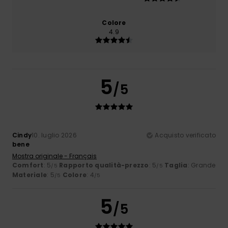
Colore
4.9
5
/5
Cindy
10. luglio 2026
Acquisto verificato
bene
Mostra originale - Français
Comfort
: 5
Rapporto qualità-prezzo
: 5
Taglia
: Grande
/5
/5
Materiale
: 5
Colore
: 4
/5
/5
5
/5