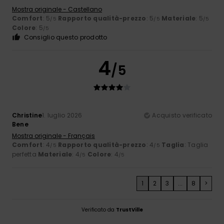
Mostra originale - Castellano
Comfort
: 5
Rapporto qualità-prezzo
: 5
Materiale
: 5
/5
/5
/5
Colore
: 5
/5
Consiglio questo prodotto
4
/5
Christine
1. luglio 2026
Acquisto verificato
Bene
Mostra originale - Français
Comfort
: 4
Rapporto qualità-prezzo
: 4
Taglia
: Taglia
/5
/5
perfetta
Materiale
: 4
Colore
: 4
/5
/5
1
2
3
...
8
>
Verificato da
TrustVille