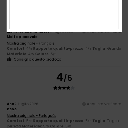
4
/5
Marie Hélène Romatet
8. luglio 2026
Acquisto verificato
Molto piacevole
Mostra originale - Français
Comfort
: 4
Rapporto qualità-prezzo
: 4
Taglia
: Grande
/5
/5
Materiale
: 4
Colore
: 5
/5
/5
Consiglio questo prodotto
4
/5
Ana
7. luglio 2026
Acquisto verificato
bene
Mostra originale - Português
Comfort
: 5
Rapporto qualità-prezzo
: 5
Taglia
: Taglia
/5
/5
perfetta
Materiale
: 5
Colore
: 5
/5
/5