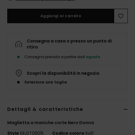
Abbigliame
Aggiungi al carrello
Accessori
Calzature
Consegna a casa o presso un punto di
ritiro
Consegna prevista a partire da
8 agosto
Fitness
Scopri la disponibilità in negozio
Snow
Seleziona una taglia
Swim
Dettagli & caratteristiche
Maglietta a maniche corte Nero Donna
Style
ERJZT06015
Codice colore
kvj0