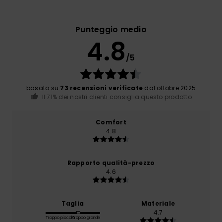
Punteggio medio
4.8
/5
basato su
73 recensioni verificate
dal ottobre 2025
Il 71% dei nostri clienti consiglia questo prodotto
Comfort
4.8
Rapporto qualità-prezzo
4.6
Taglia
Materiale
4.7
Troppo piccolo
Troppo grande