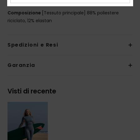
Composizione
[Tessuto principale] 88% poliestere
riciclato, 12% elastan
Spedizioni e Resi
Garanzia
Visti di recente