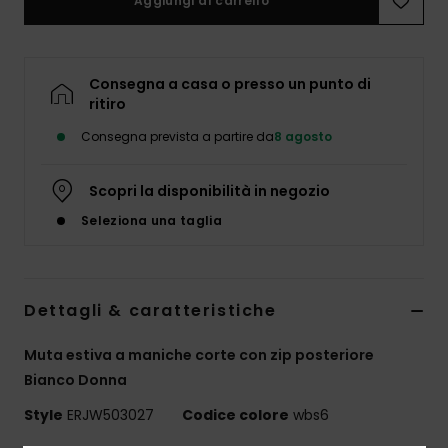
Aggiungi al carrello
Abbigliame
Accessori
Consegna a casa o presso un punto di
ritiro
Calzature
Consegna prevista a partire da
8 agosto
Fitness
Scopri la disponibilità in negozio
Seleziona una taglia
Snow
Swim
Dettagli & caratteristiche
Muta estiva a maniche corte con zip posteriore
Bianco Donna
Style
ERJW503027
Codice colore
wbs6