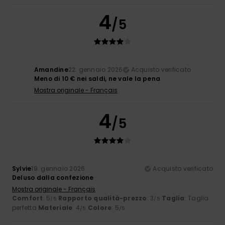
4
/5
Amandine
22. gennaio 2026
Acquisto verificato
Meno di 10 € nei saldi, ne vale la pena
Mostra originale - Français
4
/5
Sylvie
19. gennaio 2026
Acquisto verificato
Deluso dalla confezione
Mostra originale - Français
Comfort
: 5
Rapporto qualità-prezzo
: 3
Taglia
: Taglia
/5
/5
perfetta
Materiale
: 4
Colore
: 5
/5
/5