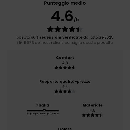
Punteggio medio
4.6
/5
basato su
9 recensioni verificate
dal ottobre 2025
Il 67% dei nostri clienti consiglia questo prodotto
Comfort
4.8
Rapporto qualità-prezzo
4.4
Taglia
Materiale
4.5
Troppo piccolo
Troppo grande
Colore