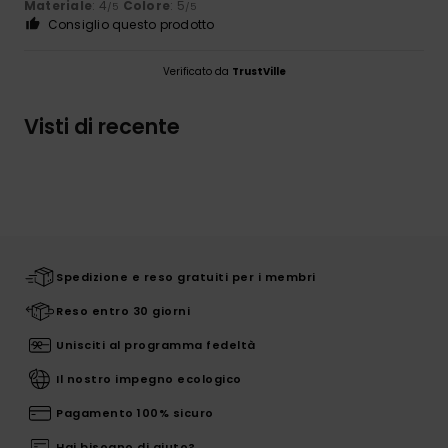
Materiale
: 4
Colore
: 5
/5
/5
Consiglio questo prodotto
Verificato da
TrustVille
Visti di recente
Spedizione e reso gratuiti per i membri
Reso entro 30 giorni
Unisciti al programma fedeltà
Il nostro impegno ecologico
Pagamento 100% sicuro
Hai bisogno di aiuto?