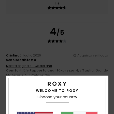
4.6
4
/5
Cristina
5. luglio 2026
Acquisto verificato
Sono soddisfatta
Mostra originale - Castellano
Comfort
: 5
Rapporto qualità-prezzo
: 4
Taglia
: Grande
/5
/5
Materiale
: 5
Colore
: 3
/5
/5
Consiglio questo prodotto
WELCOME TO ROXY
4
/5
Choose your country