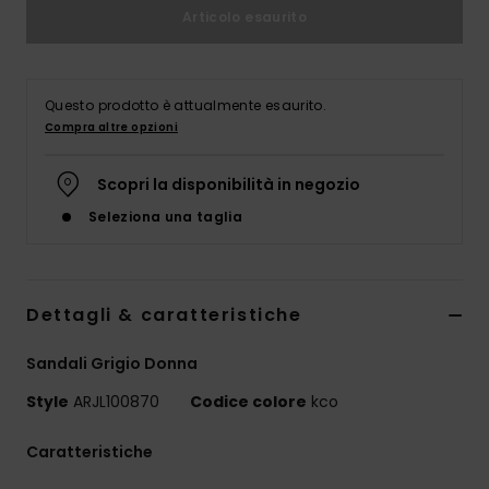
Abbigliame
Articolo esaurito
Accessori
Questo prodotto è attualmente esaurito.
Compra altre opzioni
Calzature
Scopri la disponibilità in negozio
Fitness
Seleziona una taglia
Snow
Dettagli & caratteristiche
Swim
Sandali Grigio Donna
Style
ARJL100870
Codice colore
kco
Caratteristiche